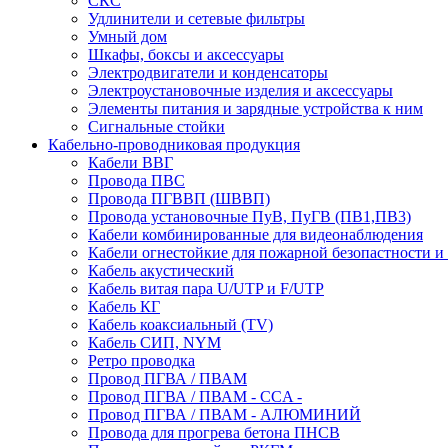
СКС
Удлинители и сетевые фильтры
Умный дом
Шкафы, боксы и аксессуары
Электродвигатели и конденсаторы
Электроустановочные изделия и аксессуары
Элементы питания и зарядные устройства к ним
Сигнальные стойки
Кабельно-проводниковая продукция
Кабели ВВГ
Провода ПВС
Провода ПГВВП (ШВВП)
Провода установочные ПуВ, ПуГВ (ПВ1,ПВ3)
Кабели комбинированные для видеонаблюдения
Кабели огнестойкие для пожарной безопастности и
Кабель акустический
Кабель витая пара U/UTP и F/UTP
Кабель КГ
Кабель коаксиальный (TV)
Кабель СИП, NYM
Ретро проводка
Провод ПГВА / ПВАМ
Провод ПГВА / ПВАМ - CCA -
Провод ПГВА / ПВАМ - АЛЮМИНИЙ
Провода для прогрева бетона ПНСВ