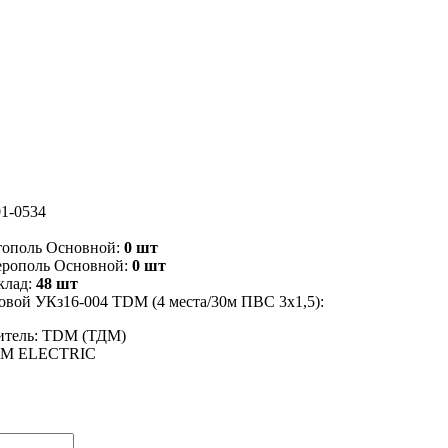
1-0534
тополь Основной:
0 шт
ерополь Основной:
0 шт
клад:
48 шт
овой УКз16-004 TDM (4 места/30м ПВС 3х1,5):
итель: TDM (ТДМ)
DM ELECTRIC