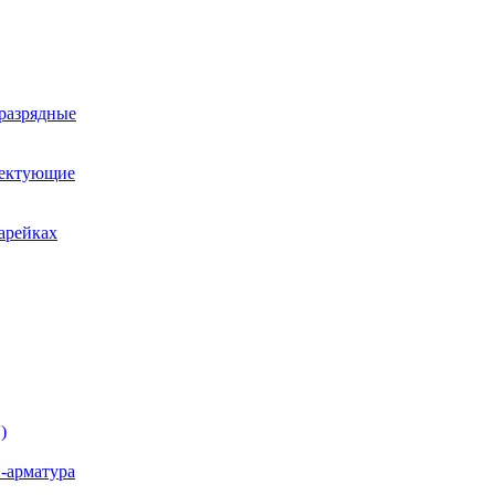
оразрядные
лектующие
арейках
)
-арматура