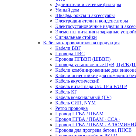
Удлинители и сетевые фильтры
Умный дом
Шкафы, боксы и аксессуары
Электродвигатели и конденсаторы
Электроустановочные изделия и аксе
Элементы питания и зарядные устрой
Сигнальные стойки
Кабельно-проводниковая продукция
Кабели ВВГ
Провода ПВС
Провода ПГВВП (ШВВП)
Провода установочные ПуВ, ПуГВ (
Кабели комбинированные для видеон
Кабели огнестойкие для пожарной без
Кабель акустический
Кабель витая пара U/UTP и F/UTP
Кабель КГ
Кабель коаксиальный (TV)
Кабель СИП, NYM
Ретро проводка
Провод ПГВА / ПВАМ
Провод ПГВА / ПВАМ - CCA -
Провод ПГВА / ПВАМ - АЛЮМИНИ
Провода для прогрева бетона ПНСВ
Провода термостойкие РКГМ