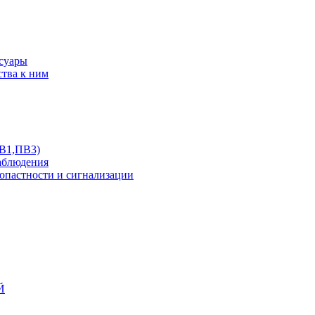
ссуары
ства к ним
ПВ1,ПВ3)
аблюдения
опастности и сигнализации
Й