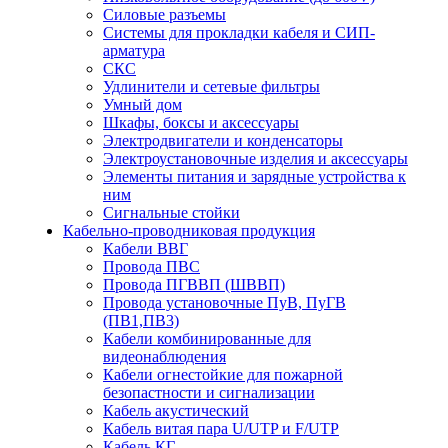
Силовые разъемы
Системы для прокладки кабеля и СИП-
арматура
СКС
Удлинители и сетевые фильтры
Умный дом
Шкафы, боксы и аксессуары
Электродвигатели и конденсаторы
Электроустановочные изделия и аксессуары
Элементы питания и зарядные устройства к
ним
Сигнальные стойки
Кабельно-проводниковая продукция
Кабели ВВГ
Провода ПВС
Провода ПГВВП (ШВВП)
Провода установочные ПуВ, ПуГВ
(ПВ1,ПВ3)
Кабели комбинированные для
видеонаблюдения
Кабели огнестойкие для пожарной
безопастности и сигнализации
Кабель акустический
Кабель витая пара U/UTP и F/UTP
Кабель КГ