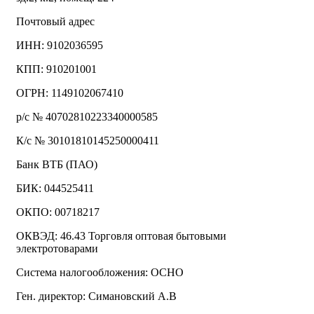
Почтовый адрес
ИНН: 9102036595
КПП: 910201001
ОГРН: 1149102067410
р/с № 40702810223340000585
К/с № 30101810145250000411
Банк ВТБ (ПАО)
БИК: 044525411
ОКПО: 00718217
ОКВЭД: 46.43 Торговля оптовая бытовыми
электротоварами
Система налогообложения: ОСНО
Ген. директор: Симановский А.В