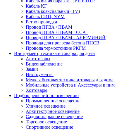
Кабель витая пара U/UTP и F/UTP
Кабель КГ
Кабель коаксиальный (TV)
Кабель СИП, NYM
Ретро проводка
Провод ПГВА / ПВАМ
Провод ПГВА / ПВАМ - CCA -
Провод ПГВА / ПВАМ - АЛЮМИНИЙ
Провода для прогрева бетона ПНСВ
Провода термостойкие РКГМ
Инструмент, техника и товары для дома
Автотовары
Видеонаблюдение
Замки
Инструменты
Мелкая бытовая техника и товары для дома
Мобильные устройства и Аксессуары к ним
Хозтовары
Подбор решений по освещению
Промышленное освещение
Уличное освещение
Архитектурное освещение
Садово-парковое освещение
Торговое освещение
Спортивное освещение