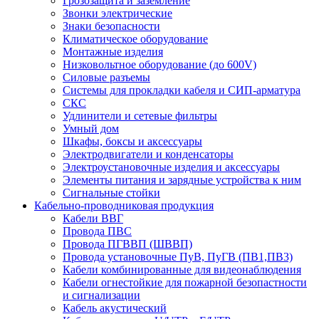
Грозозащита и заземление
Звонки электрические
Знаки безопасности
Климатическое оборудование
Монтажные изделия
Низковольтное оборудование (до 600V)
Силовые разъемы
Системы для прокладки кабеля и СИП-арматура
СКС
Удлинители и сетевые фильтры
Умный дом
Шкафы, боксы и аксессуары
Электродвигатели и конденсаторы
Электроустановочные изделия и аксессуары
Элементы питания и зарядные устройства к ним
Сигнальные стойки
Кабельно-проводниковая продукция
Кабели ВВГ
Провода ПВС
Провода ПГВВП (ШВВП)
Провода установочные ПуВ, ПуГВ (ПВ1,ПВ3)
Кабели комбинированные для видеонаблюдения
Кабели огнестойкие для пожарной безопастности
и сигнализации
Кабель акустический