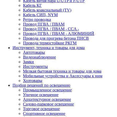
Кабель витая пара U/UTP и F/UTP
Кабель КГ
Кабель коаксиальный (TV)
Кабель СИП, NYM
Ретро проводка
Провод ПГВА / ПВАМ
Провод ПГВА / ПВАМ - CCA -
Провод ПГВА / ПВАМ - АЛЮМИНИЙ
Провода для прогрева бетона ПНСВ
Провода термостойкие РКГМ
Инструмент, техника и товары для дома
Автотовары
Видеонаблюдение
Замки
Инструменты
Мелкая бытовая техника и товары для дома
Мобильные устройства и Аксессуары к ним
Хозтовары
Подбор решений по освещению
Промышленное освещение
Уличное освещение
Архитектурное освещение
Садово-парковое освещение
Торговое освещение
Спортивное освещение