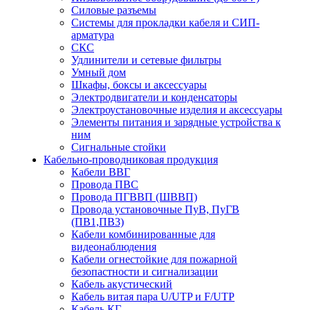
Силовые разъемы
Системы для прокладки кабеля и СИП-
арматура
СКС
Удлинители и сетевые фильтры
Умный дом
Шкафы, боксы и аксессуары
Электродвигатели и конденсаторы
Электроустановочные изделия и аксессуары
Элементы питания и зарядные устройства к
ним
Сигнальные стойки
Кабельно-проводниковая продукция
Кабели ВВГ
Провода ПВС
Провода ПГВВП (ШВВП)
Провода установочные ПуВ, ПуГВ
(ПВ1,ПВ3)
Кабели комбинированные для
видеонаблюдения
Кабели огнестойкие для пожарной
безопастности и сигнализации
Кабель акустический
Кабель витая пара U/UTP и F/UTP
Кабель КГ