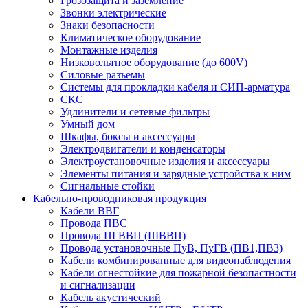
Грозозащита и заземление
Звонки электрические
Знаки безопасности
Климатическое оборудование
Монтажные изделия
Низковольтное оборудование (до 600V)
Силовые разъемы
Системы для прокладки кабеля и СИП-арматура
СКС
Удлинители и сетевые фильтры
Умный дом
Шкафы, боксы и аксессуары
Электродвигатели и конденсаторы
Электроустановочные изделия и аксессуары
Элементы питания и зарядные устройства к ним
Сигнальные стойки
Кабельно-проводниковая продукция
Кабели ВВГ
Провода ПВС
Провода ПГВВП (ШВВП)
Провода установочные ПуВ, ПуГВ (ПВ1,ПВ3)
Кабели комбинированные для видеонаблюдения
Кабели огнестойкие для пожарной безопастности
и сигнализации
Кабель акустический