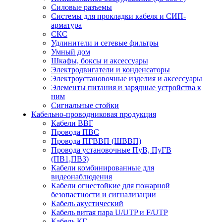
Силовые разъемы
Системы для прокладки кабеля и СИП-
арматура
СКС
Удлинители и сетевые фильтры
Умный дом
Шкафы, боксы и аксессуары
Электродвигатели и конденсаторы
Электроустановочные изделия и аксессуары
Элементы питания и зарядные устройства к
ним
Сигнальные стойки
Кабельно-проводниковая продукция
Кабели ВВГ
Провода ПВС
Провода ПГВВП (ШВВП)
Провода установочные ПуВ, ПуГВ
(ПВ1,ПВ3)
Кабели комбинированные для
видеонаблюдения
Кабели огнестойкие для пожарной
безопастности и сигнализации
Кабель акустический
Кабель витая пара U/UTP и F/UTP
Кабель КГ