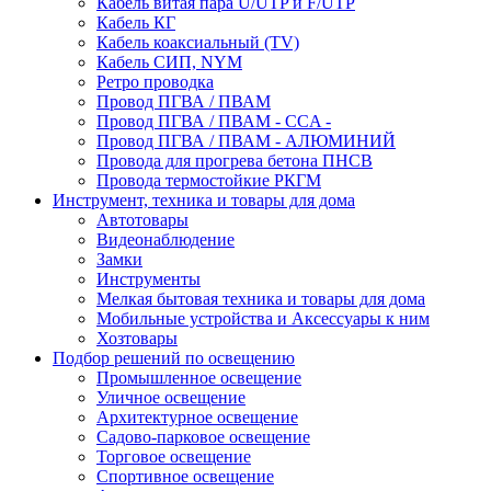
Кабель витая пара U/UTP и F/UTP
Кабель КГ
Кабель коаксиальный (TV)
Кабель СИП, NYM
Ретро проводка
Провод ПГВА / ПВАМ
Провод ПГВА / ПВАМ - CCA -
Провод ПГВА / ПВАМ - АЛЮМИНИЙ
Провода для прогрева бетона ПНСВ
Провода термостойкие РКГМ
Инструмент, техника и товары для дома
Автотовары
Видеонаблюдение
Замки
Инструменты
Мелкая бытовая техника и товары для дома
Мобильные устройства и Аксессуары к ним
Хозтовары
Подбор решений по освещению
Промышленное освещение
Уличное освещение
Архитектурное освещение
Садово-парковое освещение
Торговое освещение
Спортивное освещение