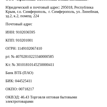
Юридический и почтовый адрес: 295018, Республика
Крым, г.о. Симферополь, г. Симферополь, ул. Линейная,
зд.2, к.2, помещ. 224
Почтовый адрес
ИНН: 9102036595
КПП: 910201001
ОГРН: 1149102067410
р/с № 40702810223340000585
К/с № 30101810145250000411
Банк ВТБ (ПАО)
БИК: 044525411
ОКПО: 00718217
ОКВЭД: 46.43 Торговля оптовая бытовыми
электротоварами