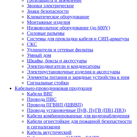
Грозозащита и заземление
Звонки электрические
Знаки безопасности
Климатическое оборудование
Монтажные изделия
Низковольтное оборудование (до 600V)
Силовые разъемы
Системы для прокладки кабеля и СИП-арматура
СКС
Удлинители и сетевые фильтры
Умный дом
Шкафы, боксы и аксессуары
Электродвигатели и конденсаторы
Электроустановочные изделия и аксессуары
Элементы питания и зарядные устройства к ним
Сигнальные стойки
Кабельно-проводниковая продукция
Кабели ВВГ
Провода ПВС
Провода ПГВВП (ШВВП)
Провода установочные ПуВ, ПуГВ (ПВ1,ПВ3)
Кабели комбинированные для видеонаблюдения
Кабели огнестойкие для пожарной безопастности
и сигнализации
Кабель акустический