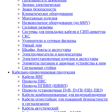
Грозозащита и заземление
Звонки электрические
Знаки безопасности
Климатическое оборудование
Монтажные изделия
Низковольтное оборудование (до 600V)
Силовые разъемы
Системы для прокладки кабеля и СИП-арматура
СКС
Удлинители и сетевые фильтры
Умный дом
Шкафы, боксы и аксессуары
Электродвигатели и конденсаторы
Электроустановочные изделия и аксессуары
Элементы питания и зарядные устройства к ним
Сигнальные стойки
Кабельно-проводниковая продукция
Кабели ВВГ
Провода ПВС
Провода ПГВВП (ШВВП)
Провода установочные ПуВ, ПуГВ (ПВ1,ПВ3)
Кабели комбинированные для видеонаблюдения
Кабели огнестойкие для пожарной безопастности
и сигнализации
Кабель акустический