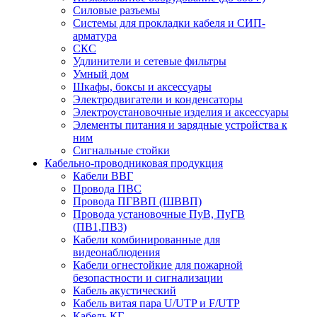
Силовые разъемы
Системы для прокладки кабеля и СИП-
арматура
СКС
Удлинители и сетевые фильтры
Умный дом
Шкафы, боксы и аксессуары
Электродвигатели и конденсаторы
Электроустановочные изделия и аксессуары
Элементы питания и зарядные устройства к
ним
Сигнальные стойки
Кабельно-проводниковая продукция
Кабели ВВГ
Провода ПВС
Провода ПГВВП (ШВВП)
Провода установочные ПуВ, ПуГВ
(ПВ1,ПВ3)
Кабели комбинированные для
видеонаблюдения
Кабели огнестойкие для пожарной
безопастности и сигнализации
Кабель акустический
Кабель витая пара U/UTP и F/UTP
Кабель КГ