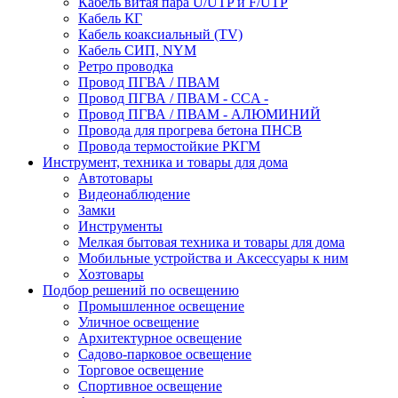
Кабель витая пара U/UTP и F/UTP
Кабель КГ
Кабель коаксиальный (TV)
Кабель СИП, NYM
Ретро проводка
Провод ПГВА / ПВАМ
Провод ПГВА / ПВАМ - CCA -
Провод ПГВА / ПВАМ - АЛЮМИНИЙ
Провода для прогрева бетона ПНСВ
Провода термостойкие РКГМ
Инструмент, техника и товары для дома
Автотовары
Видеонаблюдение
Замки
Инструменты
Мелкая бытовая техника и товары для дома
Мобильные устройства и Аксессуары к ним
Хозтовары
Подбор решений по освещению
Промышленное освещение
Уличное освещение
Архитектурное освещение
Садово-парковое освещение
Торговое освещение
Спортивное освещение