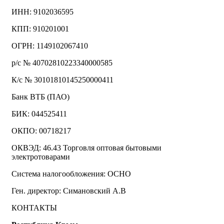
ИНН: 9102036595
КПП: 910201001
ОГРН: 1149102067410
р/с № 40702810223340000585
К/с № 30101810145250000411
Банк ВТБ (ПАО)
БИК: 044525411
ОКПО: 00718217
ОКВЭД: 46.43 Торговля оптовая бытовыми
электротоварами
Система налогообложения: ОСНО
Ген. директор: Симановский А.В
КОНТАКТЫ