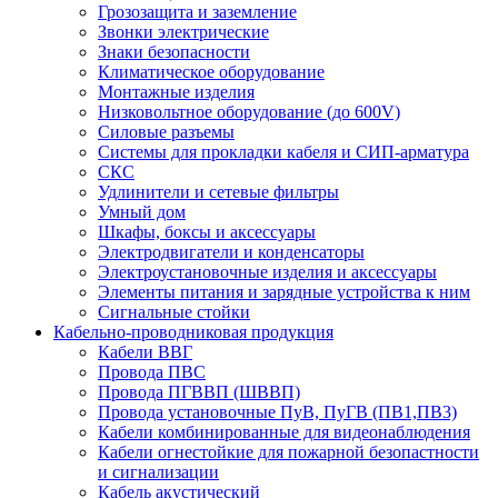
Грозозащита и заземление
Звонки электрические
Знаки безопасности
Климатическое оборудование
Монтажные изделия
Низковольтное оборудование (до 600V)
Силовые разъемы
Системы для прокладки кабеля и СИП-арматура
СКС
Удлинители и сетевые фильтры
Умный дом
Шкафы, боксы и аксессуары
Электродвигатели и конденсаторы
Электроустановочные изделия и аксессуары
Элементы питания и зарядные устройства к ним
Сигнальные стойки
Кабельно-проводниковая продукция
Кабели ВВГ
Провода ПВС
Провода ПГВВП (ШВВП)
Провода установочные ПуВ, ПуГВ (ПВ1,ПВ3)
Кабели комбинированные для видеонаблюдения
Кабели огнестойкие для пожарной безопастности
и сигнализации
Кабель акустический