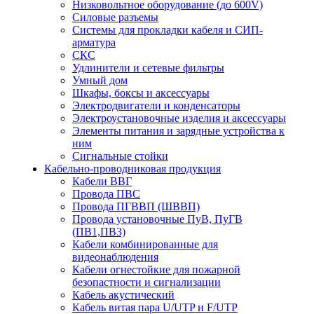
Низковольтное оборудование (до 600V)
Силовые разъемы
Системы для прокладки кабеля и СИП-
арматура
СКС
Удлинители и сетевые фильтры
Умный дом
Шкафы, боксы и аксессуары
Электродвигатели и конденсаторы
Электроустановочные изделия и аксессуары
Элементы питания и зарядные устройства к
ним
Сигнальные стойки
Кабельно-проводниковая продукция
Кабели ВВГ
Провода ПВС
Провода ПГВВП (ШВВП)
Провода установочные ПуВ, ПуГВ
(ПВ1,ПВ3)
Кабели комбинированные для
видеонаблюдения
Кабели огнестойкие для пожарной
безопастности и сигнализации
Кабель акустический
Кабель витая пара U/UTP и F/UTP