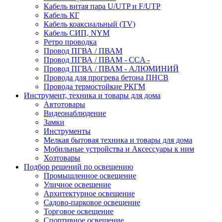
Кабель витая пара U/UTP и F/UTP
Кабель КГ
Кабель коаксиальный (TV)
Кабель СИП, NYM
Ретро проводка
Провод ПГВА / ПВАМ
Провод ПГВА / ПВАМ - CCA -
Провод ПГВА / ПВАМ - АЛЮМИНИЙ
Провода для прогрева бетона ПНСВ
Провода термостойкие РКГМ
Инструмент, техника и товары для дома
Автотовары
Видеонаблюдение
Замки
Инструменты
Мелкая бытовая техника и товары для дома
Мобильные устройства и Аксессуары к ним
Хозтовары
Подбор решений по освещению
Промышленное освещение
Уличное освещение
Архитектурное освещение
Садово-парковое освещение
Торговое освещение
Спортивное освещение