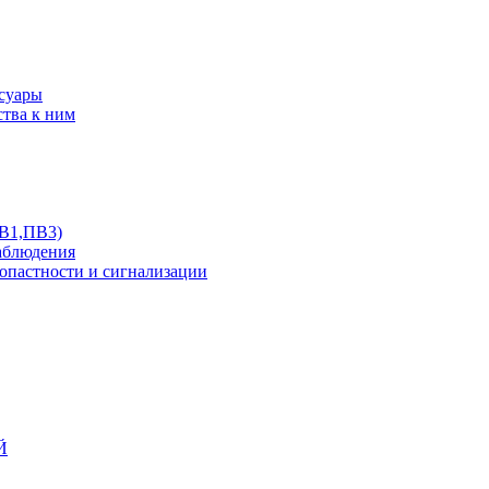
ссуары
ства к ним
ПВ1,ПВ3)
аблюдения
опастности и сигнализации
Й