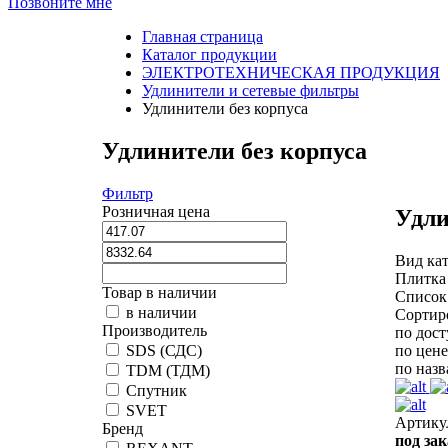
Позвоните мне
Главная страница
Каталог продукции
ЭЛЕКТРОТЕХНИЧЕСКАЯ ПРОДУКЦИЯ
Удлинители и сетевые фильтры
Удлинители без корпуса
Удлинители без корпуса
Фильтр
Розничная цена
Удли
Вид кат
Плитка
Товар в наличии
Список
в наличии
Сортир
Производитель
по дос
по цене
SDS (СДС)
по наз
TDM (ТДМ)
Спутник
SVET
Артику
Бренд
под зак