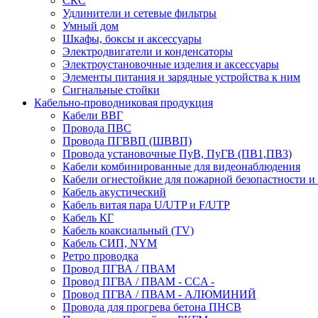
СКС
Удлинители и сетевые фильтры
Умный дом
Шкафы, боксы и аксессуары
Электродвигатели и конденсаторы
Электроустановочные изделия и аксессуары
Элементы питания и зарядные устройства к ним
Сигнальные стойки
Кабельно-проводниковая продукция
Кабели ВВГ
Провода ПВС
Провода ПГВВП (ШВВП)
Провода установочные ПуВ, ПуГВ (ПВ1,ПВ3)
Кабели комбинированные для видеонаблюдения
Кабели огнестойкие для пожарной безопастности и
Кабель акустический
Кабель витая пара U/UTP и F/UTP
Кабель КГ
Кабель коаксиальный (TV)
Кабель СИП, NYM
Ретро проводка
Провод ПГВА / ПВАМ
Провод ПГВА / ПВАМ - CCA -
Провод ПГВА / ПВАМ - АЛЮМИНИЙ
Провода для прогрева бетона ПНСВ