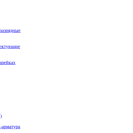
оразрядные
лектующие
арейках
)
-арматура