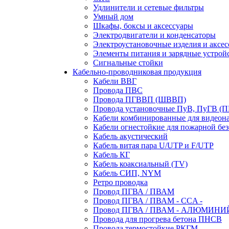
Удлинители и сетевые фильтры
Умный дом
Шкафы, боксы и аксессуары
Электродвигатели и конденсаторы
Электроустановочные изделия и аксе
Элементы питания и зарядные устрой
Сигнальные стойки
Кабельно-проводниковая продукция
Кабели ВВГ
Провода ПВС
Провода ПГВВП (ШВВП)
Провода установочные ПуВ, ПуГВ (
Кабели комбинированные для видеон
Кабели огнестойкие для пожарной без
Кабель акустический
Кабель витая пара U/UTP и F/UTP
Кабель КГ
Кабель коаксиальный (TV)
Кабель СИП, NYM
Ретро проводка
Провод ПГВА / ПВАМ
Провод ПГВА / ПВАМ - CCA -
Провод ПГВА / ПВАМ - АЛЮМИНИ
Провода для прогрева бетона ПНСВ
Провода термостойкие РКГМ