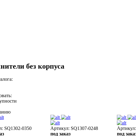
нители без корпуса
алога:
овать:
тупности
ванию
л: SQ1302-0350
Артикул: SQ1307-0248
Артикул
аз
под заказ
под зака