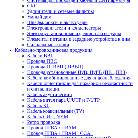
Системы для прокладки кабеля и СИП-арматура
СКС
Удлинители и сетевые фильтры
Умный дом
Шкафы, боксы и аксессуары
Электродвигатели и конденсаторы
Электроустановочные изделия и аксессуары
Элементы питания и зарядные устройства к ним
Сигнальные стойки
Кабельно-проводниковая продукция
Кабели ВВГ
Провода ПВС
Провода ПГВВП (ШВВП)
Провода установочные ПуВ, ПуГВ (ПВ1,ПВ3)
Кабели комбинированные для видеонаблюдения
Кабели огнестойкие для пожарной безопастности
и сигнализации
Кабель акустический
Кабель витая пара U/UTP и F/UTP
Кабель КГ
Кабель коаксиальный (TV)
Кабель СИП, NYM
Ретро проводка
Провод ПГВА / ПВАМ
Провод ПГВА / ПВАМ - CCA -