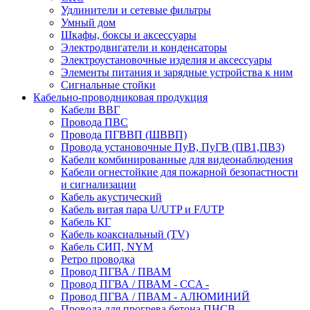
Удлинители и сетевые фильтры
Умный дом
Шкафы, боксы и аксессуары
Электродвигатели и конденсаторы
Электроустановочные изделия и аксессуары
Элементы питания и зарядные устройства к ним
Сигнальные стойки
Кабельно-проводниковая продукция
Кабели ВВГ
Провода ПВС
Провода ПГВВП (ШВВП)
Провода установочные ПуВ, ПуГВ (ПВ1,ПВ3)
Кабели комбинированные для видеонаблюдения
Кабели огнестойкие для пожарной безопастности
и сигнализации
Кабель акустический
Кабель витая пара U/UTP и F/UTP
Кабель КГ
Кабель коаксиальный (TV)
Кабель СИП, NYM
Ретро проводка
Провод ПГВА / ПВАМ
Провод ПГВА / ПВАМ - CCA -
Провод ПГВА / ПВАМ - АЛЮМИНИЙ
Провода для прогрева бетона ПНСВ