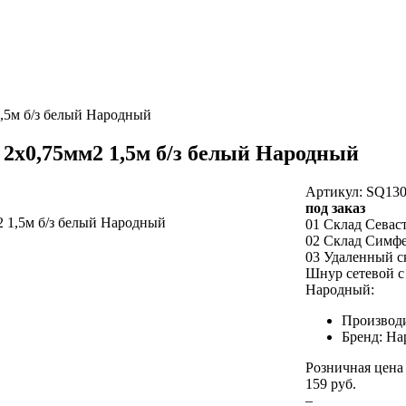
,5м б/з белый Народный
2x0,75мм2 1,5м б/з белый Народный
Артикул: SQ130
под заказ
01 Склад Севас
02 Склад Симф
03 Удаленный с
Шнур сетевой с
Народный:
Производ
Бренд: На
Розничная цена
159 руб.
–