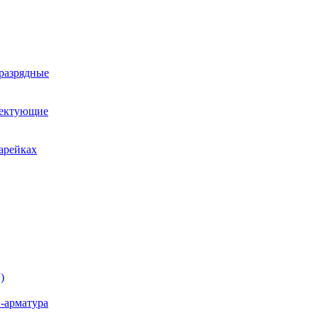
оразрядные
лектующие
арейках
)
-арматура