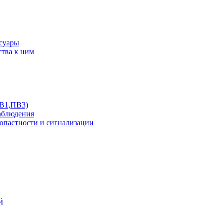
ссуары
ства к ним
ПВ1,ПВ3)
аблюдения
опастности и сигнализации
Й