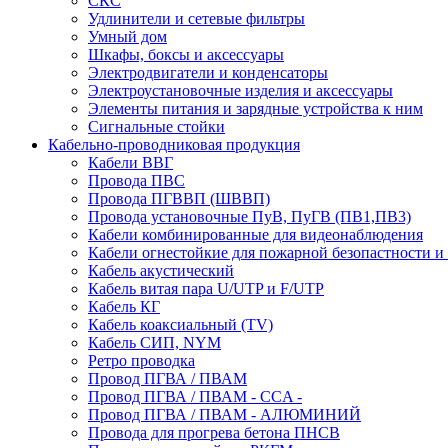
СКС
Удлинители и сетевые фильтры
Умный дом
Шкафы, боксы и аксессуары
Электродвигатели и конденсаторы
Электроустановочные изделия и аксессуары
Элементы питания и зарядные устройства к ним
Сигнальные стойки
Кабельно-проводниковая продукция
Кабели ВВГ
Провода ПВС
Провода ПГВВП (ШВВП)
Провода установочные ПуВ, ПуГВ (ПВ1,ПВ3)
Кабели комбинированные для видеонаблюдения
Кабели огнестойкие для пожарной безопастности и
Кабель акустический
Кабель витая пара U/UTP и F/UTP
Кабель КГ
Кабель коаксиальный (TV)
Кабель СИП, NYM
Ретро проводка
Провод ПГВА / ПВАМ
Провод ПГВА / ПВАМ - CCA -
Провод ПГВА / ПВАМ - АЛЮМИНИЙ
Провода для прогрева бетона ПНСВ