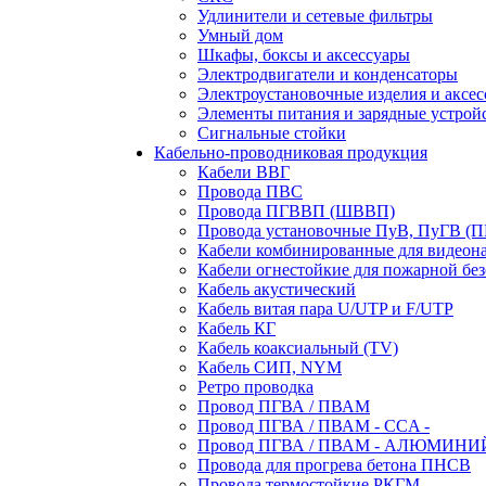
Удлинители и сетевые фильтры
Умный дом
Шкафы, боксы и аксессуары
Электродвигатели и конденсаторы
Электроустановочные изделия и аксе
Элементы питания и зарядные устрой
Сигнальные стойки
Кабельно-проводниковая продукция
Кабели ВВГ
Провода ПВС
Провода ПГВВП (ШВВП)
Провода установочные ПуВ, ПуГВ (
Кабели комбинированные для видеон
Кабели огнестойкие для пожарной без
Кабель акустический
Кабель витая пара U/UTP и F/UTP
Кабель КГ
Кабель коаксиальный (TV)
Кабель СИП, NYM
Ретро проводка
Провод ПГВА / ПВАМ
Провод ПГВА / ПВАМ - CCA -
Провод ПГВА / ПВАМ - АЛЮМИНИ
Провода для прогрева бетона ПНСВ
Провода термостойкие РКГМ