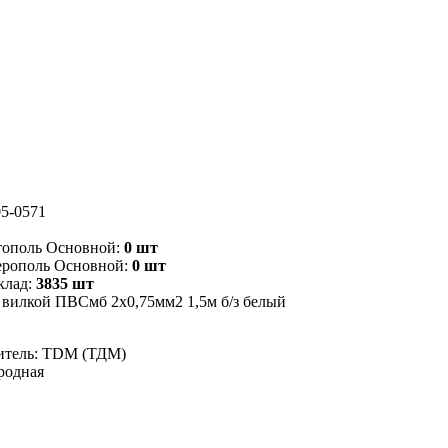
5-0571
тополь Основной:
0 шт
ерополь Основной:
0 шт
клад:
3835 шт
 вилкой ПВСмб 2x0,75мм2 1,5м б/з белый
итель: TDM (ТДМ)
родная