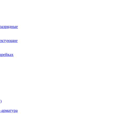
оразрядные
лектующие
арейках
)
-арматура