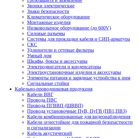
Грозозащита и заземление
Звонки электрические
Знаки безопасности
Климатическое оборудование
Монтажные изделия
Низковольтное оборудование (до 600V)
Силовые разъемы
Системы для прокладки кабеля и СИП-арматура
СКС
Удлинители и сетевые фильтры
Умный дом
Шкафы, боксы и аксессуары
Электродвигатели и конденсаторы
Электроустановочные изделия и аксессуары
Элементы питания и зарядные устройства к ним
Сигнальные стойки
Кабельно-проводниковая продукция
Кабели ВВГ
Провода ПВС
Провода ПГВВП (ШВВП)
Провода установочные ПуВ, ПуГВ (ПВ1,ПВ3)
Кабели комбинированные для видеонаблюдения
Кабели огнестойкие для пожарной безопастности
и сигнализации
Кабель акустический