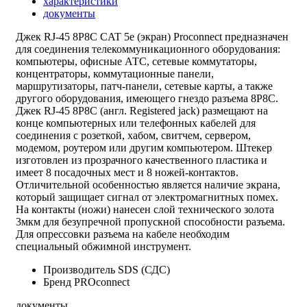
характеристики
документы
Джек RJ-45 8P8C CAT 5e (экран) Proconnect предназначен
для соединения телекоммуникационного оборудования:
компьютеры, офисные АТС, сетевые коммутаторы,
концентраторы, коммутационные панели,
маршрутизаторы, патч-панели, сетевые карты, а также
другого оборудования, имеющего гнездо разъема 8P8C.
Джек RJ-45 8P8C (англ. Registered jack) размещают на
конце компьютерных или телефонных кабелей для
соединения с розеткой, хабом, свитчем, сервером,
модемом, роутером или другим компьютером. Штекер
изготовлен из прозрачного качественного пластика и
имеет 8 посадочных мест и 8 ножей-контактов.
Отличительной особенностью является наличие экрана,
который защищает сигнал от электромагнитных помех.
На контакты (ножи) нанесен слой технического золота
3мкм для безупречной пропускной способности разъема.
Для опрессовки разъема на кабеле необходим
специальный обжимной инструмент.
Производитель
SDS (СДС)
Бренд
PROconnect
документы