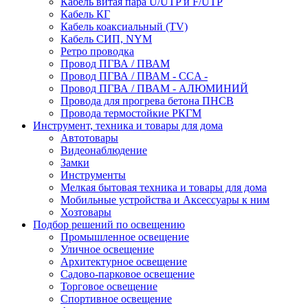
Кабель витая пара U/UTP и F/UTP
Кабель КГ
Кабель коаксиальный (TV)
Кабель СИП, NYM
Ретро проводка
Провод ПГВА / ПВАМ
Провод ПГВА / ПВАМ - CCA -
Провод ПГВА / ПВАМ - АЛЮМИНИЙ
Провода для прогрева бетона ПНСВ
Провода термостойкие РКГМ
Инструмент, техника и товары для дома
Автотовары
Видеонаблюдение
Замки
Инструменты
Мелкая бытовая техника и товары для дома
Мобильные устройства и Аксессуары к ним
Хозтовары
Подбор решений по освещению
Промышленное освещение
Уличное освещение
Архитектурное освещение
Садово-парковое освещение
Торговое освещение
Спортивное освещение