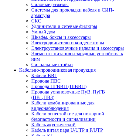
Силовые разъемы
Системы для прокладки кабеля и СИП-
арматура
СКС
Удлинители и сетевые фильтры
Умный дом
Шкафы, боксы и аксессуары
Электродвигатели и конденсаторы
Электроустановочные изделия и аксессуары
Элементы питания и зарядные устройства к
ним
Сигнальные стойки
Кабельно-проводниковая продукция
Кабели ВВГ
Провода ПВС
Провода ПГВВП (ШВВП)
Провода установочные ПуВ, ПуГВ
(ПВ1,ПВ3)
Кабели комбинированные для
видеонаблюдения
Кабели огнестойкие для пожарной
безопастности и сигнализации
Кабель акустический
Кабель витая пара U/UTP и F/UTP
Кабель КГ