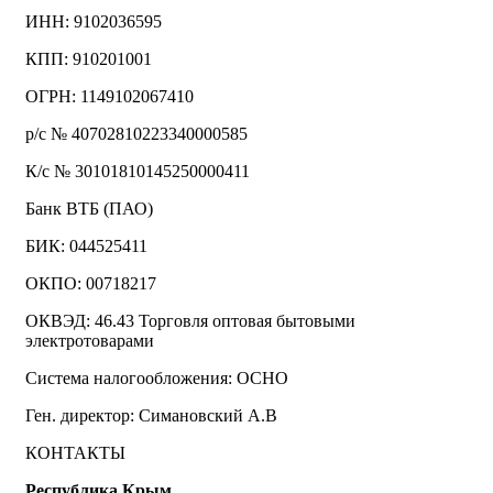
ИНН: 9102036595
КПП: 910201001
ОГРН: 1149102067410
р/с № 40702810223340000585
К/с № 30101810145250000411
Банк ВТБ (ПАО)
БИК: 044525411
ОКПО: 00718217
ОКВЭД: 46.43 Торговля оптовая бытовыми
электротоварами
Система налогообложения: ОСНО
Ген. директор: Симановский А.В
КОНТАКТЫ
Республика Крым,