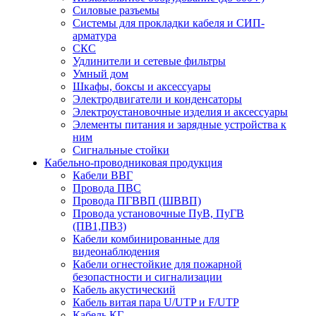
Силовые разъемы
Системы для прокладки кабеля и СИП-
арматура
СКС
Удлинители и сетевые фильтры
Умный дом
Шкафы, боксы и аксессуары
Электродвигатели и конденсаторы
Электроустановочные изделия и аксессуары
Элементы питания и зарядные устройства к
ним
Сигнальные стойки
Кабельно-проводниковая продукция
Кабели ВВГ
Провода ПВС
Провода ПГВВП (ШВВП)
Провода установочные ПуВ, ПуГВ
(ПВ1,ПВ3)
Кабели комбинированные для
видеонаблюдения
Кабели огнестойкие для пожарной
безопастности и сигнализации
Кабель акустический
Кабель витая пара U/UTP и F/UTP
Кабель КГ