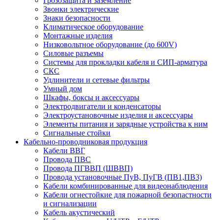
Грозозащита и заземление
Звонки электрические
Знаки безопасности
Климатическое оборудование
Монтажные изделия
Низковольтное оборудование (до 600V)
Силовые разъемы
Системы для прокладки кабеля и СИП-арматура
СКС
Удлинители и сетевые фильтры
Умный дом
Шкафы, боксы и аксессуары
Электродвигатели и конденсаторы
Электроустановочные изделия и аксессуары
Элементы питания и зарядные устройства к ним
Сигнальные стойки
Кабельно-проводниковая продукция
Кабели ВВГ
Провода ПВС
Провода ПГВВП (ШВВП)
Провода установочные ПуВ, ПуГВ (ПВ1,ПВ3)
Кабели комбинированные для видеонаблюдения
Кабели огнестойкие для пожарной безопастности
и сигнализации
Кабель акустический