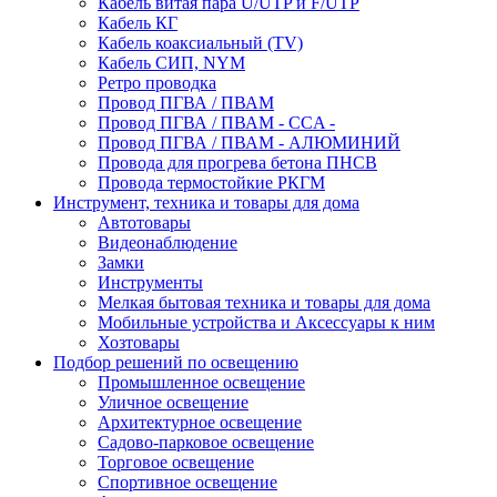
Кабель витая пара U/UTP и F/UTP
Кабель КГ
Кабель коаксиальный (TV)
Кабель СИП, NYM
Ретро проводка
Провод ПГВА / ПВАМ
Провод ПГВА / ПВАМ - CCA -
Провод ПГВА / ПВАМ - АЛЮМИНИЙ
Провода для прогрева бетона ПНСВ
Провода термостойкие РКГМ
Инструмент, техника и товары для дома
Автотовары
Видеонаблюдение
Замки
Инструменты
Мелкая бытовая техника и товары для дома
Мобильные устройства и Аксессуары к ним
Хозтовары
Подбор решений по освещению
Промышленное освещение
Уличное освещение
Архитектурное освещение
Садово-парковое освещение
Торговое освещение
Спортивное освещение