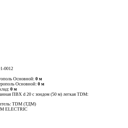
1-0012
тополь Основной:
0 м
ерополь Основной:
0 м
клад:
0 м
анная ПВХ d 20 с зондом (50 м) легкая TDM:
итель: TDM (ТДМ)
DM ELECTRIC