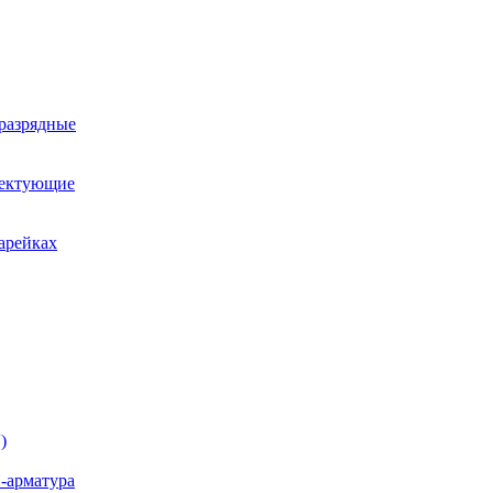
оразрядные
лектующие
арейках
)
-арматура