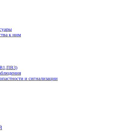
ссуары
ства к ним
ПВ1,ПВ3)
аблюдения
опастности и сигнализации
Й