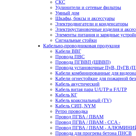
СКС
Удлинители и сетевые фильтры
Умный дом
Шкафы, боксы и аксессуары
Электродвигатели и конденсаторы
Электроустановочные изделия и аксе
Элементы питания и зарядные устрой
Сигнальные стойки
Кабельно-проводниковая продукция
Кабели ВВГ
Провода ПВС
Провода ПГВВП (ШВВП)
Провода установочные ПуВ, ПуГВ (
Кабели комбинированные для видеон
Кабели огнестойкие для пожарной без
Кабель акустический
Кабель витая пара U/UTP и F/UTP
Кабель КГ
Кабель коаксиальный (TV)
Кабель СИП, NYM
Ретро проводка
Провод ПГВА / ПВАМ
Провод ПГВА / ПВАМ - CCA -
Провод ПГВА / ПВАМ - АЛЮМИНИ
Провода для прогрева бетона ПНСВ