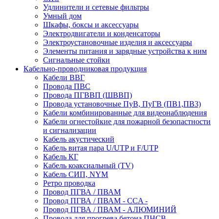
Удлинители и сетевые фильтры
Умный дом
Шкафы, боксы и аксессуары
Электродвигатели и конденсаторы
Электроустановочные изделия и аксессуары
Элементы питания и зарядные устройства к ним
Сигнальные стойки
Кабельно-проводниковая продукция
Кабели ВВГ
Провода ПВС
Провода ПГВВП (ШВВП)
Провода установочные ПуВ, ПуГВ (ПВ1,ПВ3)
Кабели комбинированные для видеонаблюдения
Кабели огнестойкие для пожарной безопастности
и сигнализации
Кабель акустический
Кабель витая пара U/UTP и F/UTP
Кабель КГ
Кабель коаксиальный (TV)
Кабель СИП, NYM
Ретро проводка
Провод ПГВА / ПВАМ
Провод ПГВА / ПВАМ - CCA -
Провод ПГВА / ПВАМ - АЛЮМИНИЙ
Провода для прогрева бетона ПНСВ