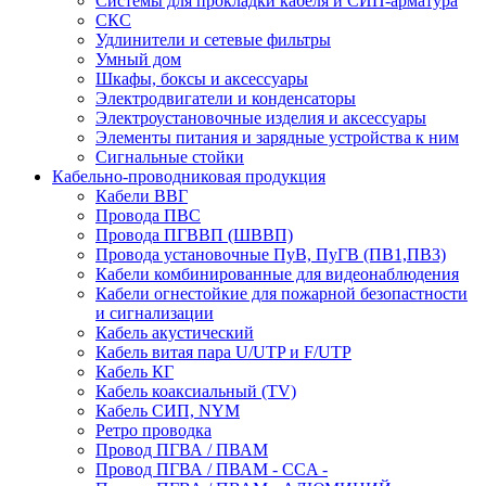
Системы для прокладки кабеля и СИП-арматура
СКС
Удлинители и сетевые фильтры
Умный дом
Шкафы, боксы и аксессуары
Электродвигатели и конденсаторы
Электроустановочные изделия и аксессуары
Элементы питания и зарядные устройства к ним
Сигнальные стойки
Кабельно-проводниковая продукция
Кабели ВВГ
Провода ПВС
Провода ПГВВП (ШВВП)
Провода установочные ПуВ, ПуГВ (ПВ1,ПВ3)
Кабели комбинированные для видеонаблюдения
Кабели огнестойкие для пожарной безопастности
и сигнализации
Кабель акустический
Кабель витая пара U/UTP и F/UTP
Кабель КГ
Кабель коаксиальный (TV)
Кабель СИП, NYM
Ретро проводка
Провод ПГВА / ПВАМ
Провод ПГВА / ПВАМ - CCA -