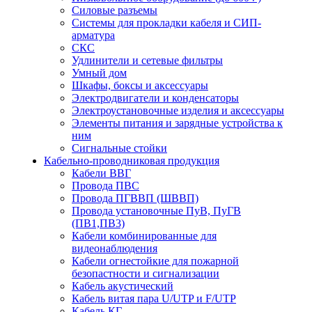
Силовые разъемы
Системы для прокладки кабеля и СИП-
арматура
СКС
Удлинители и сетевые фильтры
Умный дом
Шкафы, боксы и аксессуары
Электродвигатели и конденсаторы
Электроустановочные изделия и аксессуары
Элементы питания и зарядные устройства к
ним
Сигнальные стойки
Кабельно-проводниковая продукция
Кабели ВВГ
Провода ПВС
Провода ПГВВП (ШВВП)
Провода установочные ПуВ, ПуГВ
(ПВ1,ПВ3)
Кабели комбинированные для
видеонаблюдения
Кабели огнестойкие для пожарной
безопастности и сигнализации
Кабель акустический
Кабель витая пара U/UTP и F/UTP
Кабель КГ