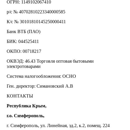
ОГРН: 1149102067410
р/с № 40702810223340000585
К/с № 30101810145250000411
Банк ВТБ (ПАО)
БИК: 044525411
ОКПО: 00718217
ОКВЭД: 46.43 Торговля оптовая бытовыми
электротоварами
Система налогообложения: ОСНО
Ген. директор: Симановский А.В
КОНТАКТЫ
Республика Крым,
г.о. Симферополь,
г. Симферополь, ул. Линейная, зд.2, к.2, помещ. 224