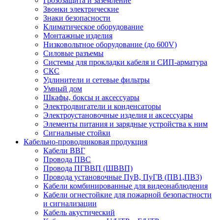
Грозозащита и заземление
Звонки электрические
Знаки безопасности
Климатическое оборудование
Монтажные изделия
Низковольтное оборудование (до 600V)
Силовые разъемы
Системы для прокладки кабеля и СИП-арматура
СКС
Удлинители и сетевые фильтры
Умный дом
Шкафы, боксы и аксессуары
Электродвигатели и конденсаторы
Электроустановочные изделия и аксессуары
Элементы питания и зарядные устройства к ним
Сигнальные стойки
Кабельно-проводниковая продукция
Кабели ВВГ
Провода ПВС
Провода ПГВВП (ШВВП)
Провода установочные ПуВ, ПуГВ (ПВ1,ПВ3)
Кабели комбинированные для видеонаблюдения
Кабели огнестойкие для пожарной безопастности
и сигнализации
Кабель акустический