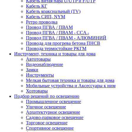
Кабель витая пара U/UTP и F/UTP
Кабель КГ
Кабель коаксиальный (TV)
Кабель СИП, NYM
Ретро проводка
Провод ПГВА / ПВАМ
Провод ПГВА / ПВАМ - CCA -
Провод ПГВА / ПВАМ - АЛЮМИНИЙ
Провода для прогрева бетона ПНСВ
Провода термостойкие РКГМ
Инструмент, техника и товары для дома
Автотовары
Видеонаблюдение
Замки
Инструменты
Мелкая бытовая техника и товары для дома
Мобильные устройства и Аксессуары к ним
Хозтовары
Подбор решений по освещению
Промышленное освещение
Уличное освещение
Архитектурное освещение
Садово-парковое освещение
Торговое освещение
Спортивное освещение