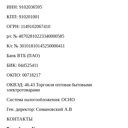
ИНН: 9102036595
КПП: 910201001
ОГРН: 1149102067410
р/с № 40702810223340000585
К/с № 30101810145250000411
Банк ВТБ (ПАО)
БИК: 044525411
ОКПО: 00718217
ОКВЭД: 46.43 Торговля оптовая бытовыми
электротоварами
Система налогообложения: ОСНО
Ген. директор: Симановский А.В
КОНТАКТЫ