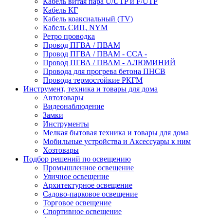
Кабель витая пара U/UTP и F/UTP
Кабель КГ
Кабель коаксиальный (TV)
Кабель СИП, NYM
Ретро проводка
Провод ПГВА / ПВАМ
Провод ПГВА / ПВАМ - CCA -
Провод ПГВА / ПВАМ - АЛЮМИНИЙ
Провода для прогрева бетона ПНСВ
Провода термостойкие РКГМ
Инструмент, техника и товары для дома
Автотовары
Видеонаблюдение
Замки
Инструменты
Мелкая бытовая техника и товары для дома
Мобильные устройства и Аксессуары к ним
Хозтовары
Подбор решений по освещению
Промышленное освещение
Уличное освещение
Архитектурное освещение
Садово-парковое освещение
Торговое освещение
Спортивное освещение