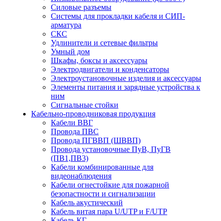
Силовые разъемы
Системы для прокладки кабеля и СИП-
арматура
СКС
Удлинители и сетевые фильтры
Умный дом
Шкафы, боксы и аксессуары
Электродвигатели и конденсаторы
Электроустановочные изделия и аксессуары
Элементы питания и зарядные устройства к
ним
Сигнальные стойки
Кабельно-проводниковая продукция
Кабели ВВГ
Провода ПВС
Провода ПГВВП (ШВВП)
Провода установочные ПуВ, ПуГВ
(ПВ1,ПВ3)
Кабели комбинированные для
видеонаблюдения
Кабели огнестойкие для пожарной
безопастности и сигнализации
Кабель акустический
Кабель витая пара U/UTP и F/UTP
Кабель КГ