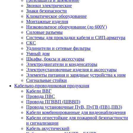
Грозозащита и заземление
Звонки электрические
Знаки безопасности
Климатическое оборудование
Монтажные изделия
Низковольтное оборудование (до 600V)
Силовые разъемы
Системы для прокладки кабеля и СИП-арматура
СКС
Удлинители и сетевые фильтры
Умный дом
Шкафы, боксы и аксессуары
Электродвигатели и конденсаторы
Электроустановочные изделия и аксессуары
Элементы питания и зарядные устройства к ним
Сигнальные стойки
Кабельно-проводниковая продукция
Кабели ВВГ
Провода ПВС
Провода ПГВВП (ШВВП)
Провода установочные ПуВ, ПуГВ (ПВ1,ПВ3)
Кабели комбинированные для видеонаблюдения
Кабели огнестойкие для пожарной безопастности
и сигнализации
Кабель акустический