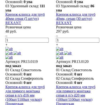
Основной:
0 упа
Основной:
0 упа
03 Удаленный склад:
111
03 Удаленный склад:
86
упа
упа
Крепеж-клипса для труб
Крепеж-клипса для труб
40мм серая (5 шт/уп)
40мм, серая (30 шт/уп)
REXANT
REXANT
Розничная цена
Розничная цена
48 руб.
297 руб.
–
–
+
+
Артикул: PR13.0119
Артикул: PR13.0120
под заказ
под заказ
01 Склад Севастополь
01 Склад Севастополь
Основной:
0 шт
Основной:
0 шт
02 Склад Симферополь
02 Склад Симферополь
Основной:
0 шт
Основной:
0 шт
Крепеж-клипса для труб
Крепеж-клипса для труб
для прямого монтажа
для прямого монтажа
серая в п/э d16 мм
серая в п/э d20 мм
(100шт/1100шт уп/кор)
(100шт/1100шт уп/кор)
Промрукав
Промрукав