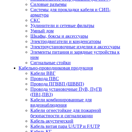
Силовые разъемы
Системы для прокладки кабеля и СИП-
арматура
СКС
Удлинители и сетевые фильтры
Умный дом
Шкафы, боксы и аксессуары
Электродвигатели и конденсаторы
Электроустановочные изделия и аксессуары
Элементы питания и зарядные устройства к
ним
Сигнальные стойки
Кабельно-проводниковая продукция
Кабели ВВГ
Провода ПВС
Провода ПГВВП (ШВВП)
Провода установочные ПуВ, ПуГВ
(ПВ1,ПВ3)
Кабели комбинированные для
видеонаблюдения
Кабели огнестойкие для пожарной
безопастности и сигнализации
Кабель акустический
Кабель витая пара U/UTP и F/UTP
Кабель КГ