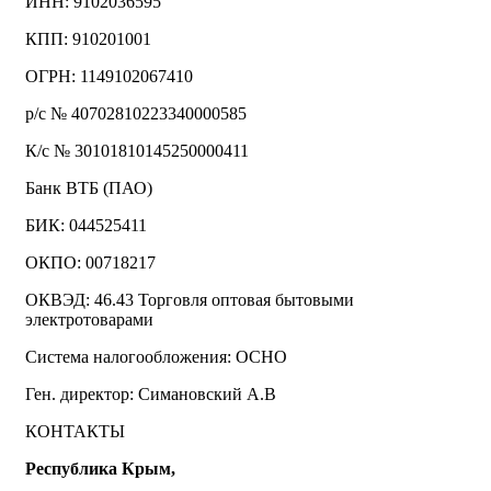
ИНН: 9102036595
КПП: 910201001
ОГРН: 1149102067410
р/с № 40702810223340000585
К/с № 30101810145250000411
Банк ВТБ (ПАО)
БИК: 044525411
ОКПО: 00718217
ОКВЭД: 46.43 Торговля оптовая бытовыми
электротоварами
Система налогообложения: ОСНО
Ген. директор: Симановский А.В
КОНТАКТЫ
Республика Крым,