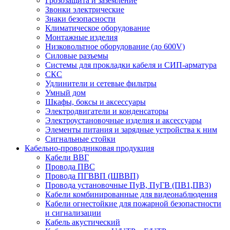
Грозозащита и заземление
Звонки электрические
Знаки безопасности
Климатическое оборудование
Монтажные изделия
Низковольтное оборудование (до 600V)
Силовые разъемы
Системы для прокладки кабеля и СИП-арматура
СКС
Удлинители и сетевые фильтры
Умный дом
Шкафы, боксы и аксессуары
Электродвигатели и конденсаторы
Электроустановочные изделия и аксессуары
Элементы питания и зарядные устройства к ним
Сигнальные стойки
Кабельно-проводниковая продукция
Кабели ВВГ
Провода ПВС
Провода ПГВВП (ШВВП)
Провода установочные ПуВ, ПуГВ (ПВ1,ПВ3)
Кабели комбинированные для видеонаблюдения
Кабели огнестойкие для пожарной безопастности
и сигнализации
Кабель акустический