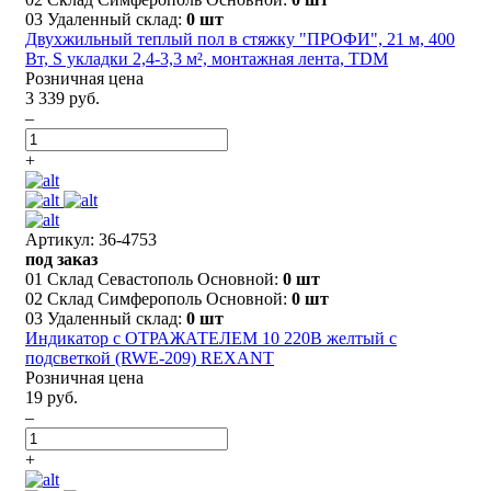
03 Удаленный склад:
0 шт
Двухжильный теплый пол в стяжку "ПРОФИ", 21 м, 400
Вт, S укладки 2,4-3,3 м², монтажная лента, TDM
Розничная цена
3 339 руб.
–
+
Артикул: 36-4753
под заказ
01 Склад Севастополь Основной:
0 шт
02 Склад Симферополь Основной:
0 шт
03 Удаленный склад:
0 шт
Индикатор c ОТРАЖАТЕЛЕМ 10 220В желтый с
подсветкой (RWE-209) REXANT
Розничная цена
19 руб.
–
+