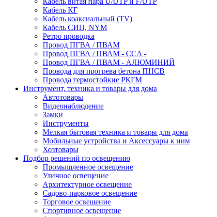
Кабель витая пара U/UTP и F/UTP
Кабель КГ
Кабель коаксиальный (TV)
Кабель СИП, NYM
Ретро проводка
Провод ПГВА / ПВАМ
Провод ПГВА / ПВАМ - CCA -
Провод ПГВА / ПВАМ - АЛЮМИНИЙ
Провода для прогрева бетона ПНСВ
Провода термостойкие РКГМ
Инструмент, техника и товары для дома
Автотовары
Видеонаблюдение
Замки
Инструменты
Мелкая бытовая техника и товары для дома
Мобильные устройства и Аксессуары к ним
Хозтовары
Подбор решений по освещению
Промышленное освещение
Уличное освещение
Архитектурное освещение
Садово-парковое освещение
Торговое освещение
Спортивное освещение