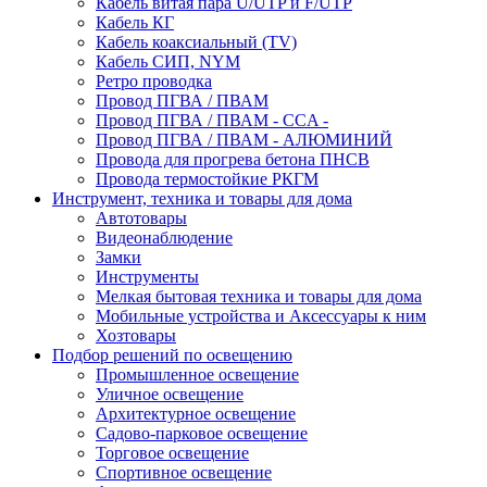
Кабель витая пара U/UTP и F/UTP
Кабель КГ
Кабель коаксиальный (TV)
Кабель СИП, NYM
Ретро проводка
Провод ПГВА / ПВАМ
Провод ПГВА / ПВАМ - CCA -
Провод ПГВА / ПВАМ - АЛЮМИНИЙ
Провода для прогрева бетона ПНСВ
Провода термостойкие РКГМ
Инструмент, техника и товары для дома
Автотовары
Видеонаблюдение
Замки
Инструменты
Мелкая бытовая техника и товары для дома
Мобильные устройства и Аксессуары к ним
Хозтовары
Подбор решений по освещению
Промышленное освещение
Уличное освещение
Архитектурное освещение
Садово-парковое освещение
Торговое освещение
Спортивное освещение