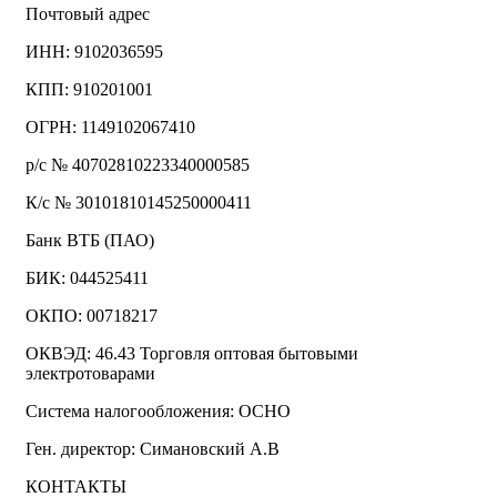
Почтовый адрес
ИНН: 9102036595
КПП: 910201001
ОГРН: 1149102067410
р/с № 40702810223340000585
К/с № 30101810145250000411
Банк ВТБ (ПАО)
БИК: 044525411
ОКПО: 00718217
ОКВЭД: 46.43 Торговля оптовая бытовыми
электротоварами
Система налогообложения: ОСНО
Ген. директор: Симановский А.В
КОНТАКТЫ