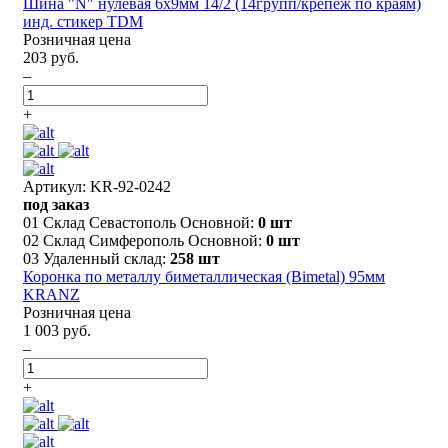
Шина "N" нулевая 6х9мм 14/2 (14групп/крепеж по краям)
инд. стикер TDM
Розничная цена
203 руб.
–
+
Артикул: KR-92-0242
под заказ
01 Склад Севастополь Основной:
0 шт
02 Склад Симферополь Основной:
0 шт
03 Удаленный склад:
258 шт
Коронка по металлу биметаллическая (Bimetal) 95мм
KRANZ
Розничная цена
1 003 руб.
–
+