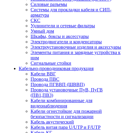
Силовые разъемы
Системы для прокладки кабеля и СИП-
арматура
СКС
Удлинители и сетевые фильтры
Умный дом
Шкафы, боксы и аксессуары
Электродвигатели и конденсаторы
Электроустановочные изделия и аксессуары
Элементы питания и зарядные устройства к
ним
Сигнальные стойки
Кабельно-проводниковая продукция
Кабели ВВГ
Провода ПВС
Провода ПГВВП (ШВВП)
Провода установочные ПуВ, ПуГВ
(ПВ1,ПВ3)
Кабели комбинированные для
видеонаблюдения
Кабели огнестойкие для пожарной
безопастности и сигнализации
Кабель акустический
Кабель витая пара U/UTP и F/UTP
Кабель КГ