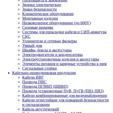
Грозозащита и заземление
Звонки электрические
Знаки безопасности
Климатическое оборудование
Монтажные изделия
Низковольтное оборудование (до 600V)
Силовые разъемы
Системы для прокладки кабеля и СИП-арматура
СКС
Удлинители и сетевые фильтры
Умный дом
Шкафы, боксы и аксессуары
Электродвигатели и конденсаторы
Электроустановочные изделия и аксессуары
Элементы питания и зарядные устройства к ним
Сигнальные стойки
Кабельно-проводниковая продукция
Кабели ВВГ
Провода ПВС
Провода ПГВВП (ШВВП)
Провода установочные ПуВ, ПуГВ (ПВ1,ПВ3)
Кабели комбинированные для видеонаблюдения
Кабели огнестойкие для пожарной безопастности
и сигнализации
Кабель акустический