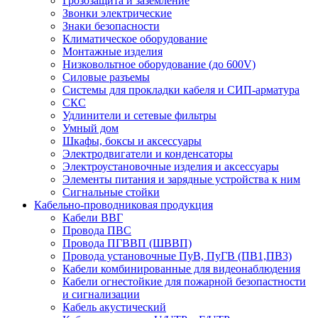
Грозозащита и заземление
Звонки электрические
Знаки безопасности
Климатическое оборудование
Монтажные изделия
Низковольтное оборудование (до 600V)
Силовые разъемы
Системы для прокладки кабеля и СИП-арматура
СКС
Удлинители и сетевые фильтры
Умный дом
Шкафы, боксы и аксессуары
Электродвигатели и конденсаторы
Электроустановочные изделия и аксессуары
Элементы питания и зарядные устройства к ним
Сигнальные стойки
Кабельно-проводниковая продукция
Кабели ВВГ
Провода ПВС
Провода ПГВВП (ШВВП)
Провода установочные ПуВ, ПуГВ (ПВ1,ПВ3)
Кабели комбинированные для видеонаблюдения
Кабели огнестойкие для пожарной безопастности
и сигнализации
Кабель акустический