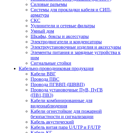
Силовые разъемы
Системы для прокладки кабеля и СИП-
арматура
СКС
Удлинители и сетевые фильтры
Умный дом
Шкафы, боксы и аксессуары
Электродвигатели и конденсаторы
Электроустановочные изделия и аксессуары
Элементы питания и зарядные устройства к
ним
Сигнальные стойки
Кабельно-проводниковая продукция
Кабели ВВГ
Провода ПВС
Провода ПГВВП (ШВВП)
Провода установочные ПуВ, ПуГВ
(ПВ1,ПВ3)
Кабели комбинированные для
видеонаблюдения
Кабели огнестойкие для пожарной
безопастности и сигнализации
Кабель акустический
Кабель витая пара U/UTP и F/UTP
Кабель КГ