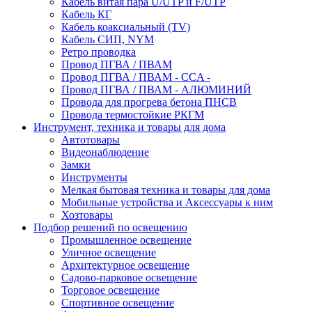
Кабель витая пара U/UTP и F/UTP
Кабель КГ
Кабель коаксиальный (TV)
Кабель СИП, NYM
Ретро проводка
Провод ПГВА / ПВАМ
Провод ПГВА / ПВАМ - CCA -
Провод ПГВА / ПВАМ - АЛЮМИНИЙ
Провода для прогрева бетона ПНСВ
Провода термостойкие РКГМ
Инструмент, техника и товары для дома
Автотовары
Видеонаблюдение
Замки
Инструменты
Мелкая бытовая техника и товары для дома
Мобильные устройства и Аксессуары к ним
Хозтовары
Подбор решений по освещению
Промышленное освещение
Уличное освещение
Архитектурное освещение
Садово-парковое освещение
Торговое освещение
Спортивное освещение