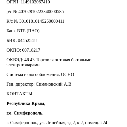
ОГРН: 1149102067410
р/с № 40702810223340000585
К/с № 30101810145250000411
Банк ВТБ (ПАО)
БИК: 044525411
ОКПО: 00718217
ОКВЭД: 46.43 Торговля оптовая бытовыми
электротоварами
Система налогообложения: ОСНО
Ген. директор: Симановский А.В
КОНТАКТЫ
Республика Крым,
г.о. Симферополь,
г. Симферополь, ул. Линейная, зд.2, к.2, помещ. 224