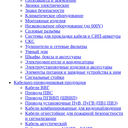
Грозозащита и заземление
Звонки электрические
Знаки безопасности
Климатическое оборудование
Монтажные изделия
Низковольтное оборудование (до 600V)
Силовые разъемы
Системы для прокладки кабеля и СИП-арматура
СКС
Удлинители и сетевые фильтры
Умный дом
Шкафы, боксы и аксессуары
Электродвигатели и конденсаторы
Электроустановочные изделия и аксессуары
Элементы питания и зарядные устройства к ним
Сигнальные стойки
Кабельно-проводниковая продукция
Кабели ВВГ
Провода ПВС
Провода ПГВВП (ШВВП)
Провода установочные ПуВ, ПуГВ (ПВ1,ПВ3)
Кабели комбинированные для видеонаблюдения
Кабели огнестойкие для пожарной безопастности
и сигнализации
Кабель акустический