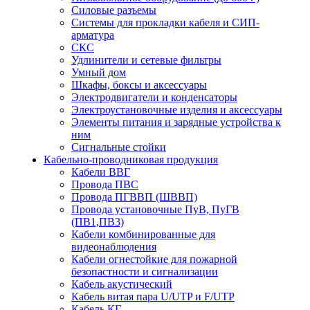
Силовые разъемы
Системы для прокладки кабеля и СИП-
арматура
СКС
Удлинители и сетевые фильтры
Умный дом
Шкафы, боксы и аксессуары
Электродвигатели и конденсаторы
Электроустановочные изделия и аксессуары
Элементы питания и зарядные устройства к
ним
Сигнальные стойки
Кабельно-проводниковая продукция
Кабели ВВГ
Провода ПВС
Провода ПГВВП (ШВВП)
Провода установочные ПуВ, ПуГВ
(ПВ1,ПВ3)
Кабели комбинированные для
видеонаблюдения
Кабели огнестойкие для пожарной
безопастности и сигнализации
Кабель акустический
Кабель витая пара U/UTP и F/UTP
Кабель КГ