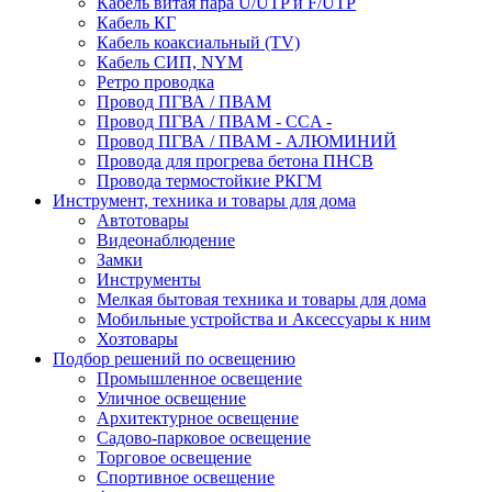
Кабель витая пара U/UTP и F/UTP
Кабель КГ
Кабель коаксиальный (TV)
Кабель СИП, NYM
Ретро проводка
Провод ПГВА / ПВАМ
Провод ПГВА / ПВАМ - CCA -
Провод ПГВА / ПВАМ - АЛЮМИНИЙ
Провода для прогрева бетона ПНСВ
Провода термостойкие РКГМ
Инструмент, техника и товары для дома
Автотовары
Видеонаблюдение
Замки
Инструменты
Мелкая бытовая техника и товары для дома
Мобильные устройства и Аксессуары к ним
Хозтовары
Подбор решений по освещению
Промышленное освещение
Уличное освещение
Архитектурное освещение
Садово-парковое освещение
Торговое освещение
Спортивное освещение