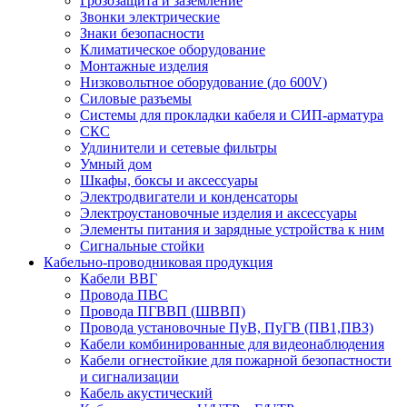
Грозозащита и заземление
Звонки электрические
Знаки безопасности
Климатическое оборудование
Монтажные изделия
Низковольтное оборудование (до 600V)
Силовые разъемы
Системы для прокладки кабеля и СИП-арматура
СКС
Удлинители и сетевые фильтры
Умный дом
Шкафы, боксы и аксессуары
Электродвигатели и конденсаторы
Электроустановочные изделия и аксессуары
Элементы питания и зарядные устройства к ним
Сигнальные стойки
Кабельно-проводниковая продукция
Кабели ВВГ
Провода ПВС
Провода ПГВВП (ШВВП)
Провода установочные ПуВ, ПуГВ (ПВ1,ПВ3)
Кабели комбинированные для видеонаблюдения
Кабели огнестойкие для пожарной безопастности
и сигнализации
Кабель акустический