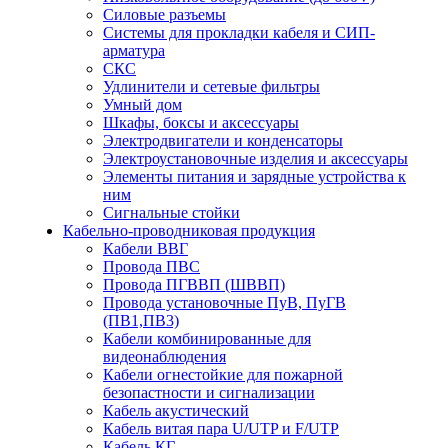
Силовые разъемы
Системы для прокладки кабеля и СИП-
арматура
СКС
Удлинители и сетевые фильтры
Умный дом
Шкафы, боксы и аксессуары
Электродвигатели и конденсаторы
Электроустановочные изделия и аксессуары
Элементы питания и зарядные устройства к
ним
Сигнальные стойки
Кабельно-проводниковая продукция
Кабели ВВГ
Провода ПВС
Провода ПГВВП (ШВВП)
Провода установочные ПуВ, ПуГВ
(ПВ1,ПВ3)
Кабели комбинированные для
видеонаблюдения
Кабели огнестойкие для пожарной
безопастности и сигнализации
Кабель акустический
Кабель витая пара U/UTP и F/UTP
Кабель КГ