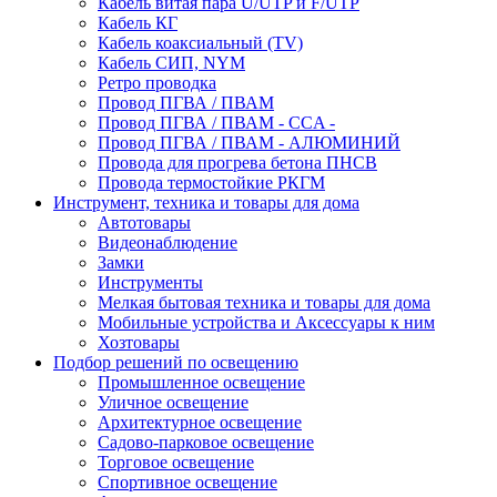
Кабель витая пара U/UTP и F/UTP
Кабель КГ
Кабель коаксиальный (TV)
Кабель СИП, NYM
Ретро проводка
Провод ПГВА / ПВАМ
Провод ПГВА / ПВАМ - CCA -
Провод ПГВА / ПВАМ - АЛЮМИНИЙ
Провода для прогрева бетона ПНСВ
Провода термостойкие РКГМ
Инструмент, техника и товары для дома
Автотовары
Видеонаблюдение
Замки
Инструменты
Мелкая бытовая техника и товары для дома
Мобильные устройства и Аксессуары к ним
Хозтовары
Подбор решений по освещению
Промышленное освещение
Уличное освещение
Архитектурное освещение
Садово-парковое освещение
Торговое освещение
Спортивное освещение