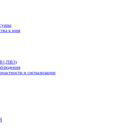
ссуары
ства к ним
ПВ1,ПВ3)
аблюдения
опастности и сигнализации
Й