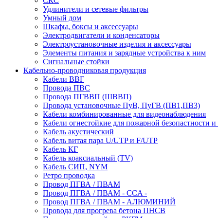
СКС
Удлинители и сетевые фильтры
Умный дом
Шкафы, боксы и аксессуары
Электродвигатели и конденсаторы
Электроустановочные изделия и аксессуары
Элементы питания и зарядные устройства к ним
Сигнальные стойки
Кабельно-проводниковая продукция
Кабели ВВГ
Провода ПВС
Провода ПГВВП (ШВВП)
Провода установочные ПуВ, ПуГВ (ПВ1,ПВ3)
Кабели комбинированные для видеонаблюдения
Кабели огнестойкие для пожарной безопастности и
Кабель акустический
Кабель витая пара U/UTP и F/UTP
Кабель КГ
Кабель коаксиальный (TV)
Кабель СИП, NYM
Ретро проводка
Провод ПГВА / ПВАМ
Провод ПГВА / ПВАМ - CCA -
Провод ПГВА / ПВАМ - АЛЮМИНИЙ
Провода для прогрева бетона ПНСВ