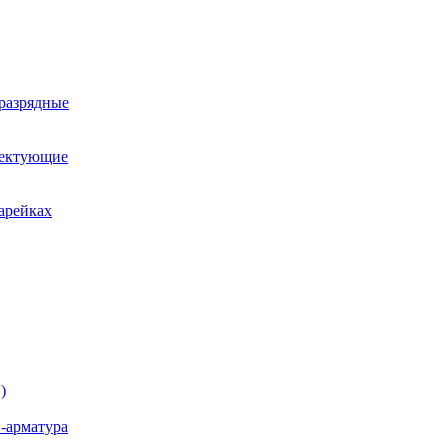
оразрядные
лектующие
арейках
)
-арматура