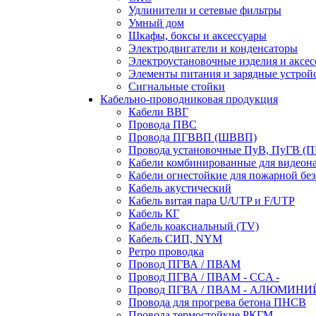
Удлинители и сетевые фильтры
Умный дом
Шкафы, боксы и аксессуары
Электродвигатели и конденсаторы
Электроустановочные изделия и аксе
Элементы питания и зарядные устрой
Сигнальные стойки
Кабельно-проводниковая продукция
Кабели ВВГ
Провода ПВС
Провода ПГВВП (ШВВП)
Провода установочные ПуВ, ПуГВ (
Кабели комбинированные для видеон
Кабели огнестойкие для пожарной без
Кабель акустический
Кабель витая пара U/UTP и F/UTP
Кабель КГ
Кабель коаксиальный (TV)
Кабель СИП, NYM
Ретро проводка
Провод ПГВА / ПВАМ
Провод ПГВА / ПВАМ - CCA -
Провод ПГВА / ПВАМ - АЛЮМИНИ
Провода для прогрева бетона ПНСВ
Провода термостойкие РКГМ