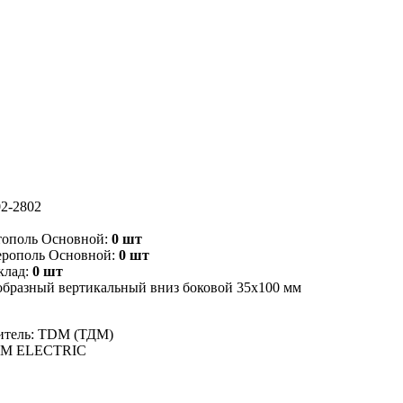
2-2802
тополь Основной:
0 шт
ерополь Основной:
0 шт
клад:
0 шт
образный вертикальный вниз боковой 35х100 мм
итель: TDM (ТДМ)
DM ELECTRIC