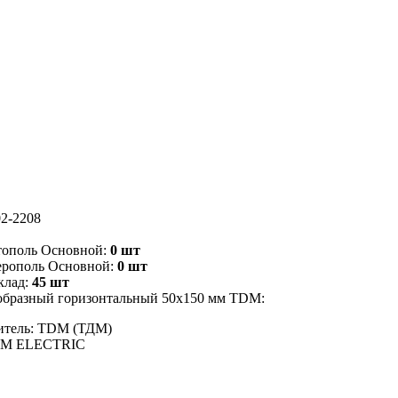
2-2208
тополь Основной:
0 шт
ерополь Основной:
0 шт
клад:
45 шт
образный горизонтальный 50х150 мм TDM:
итель: TDM (ТДМ)
DM ELECTRIC