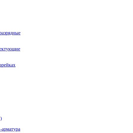
оразрядные
лектующие
арейках
)
-арматура