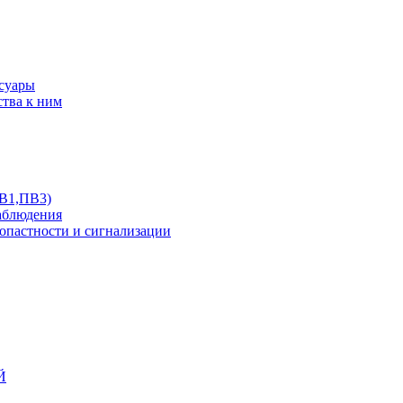
ссуары
ства к ним
ПВ1,ПВ3)
аблюдения
опастности и сигнализации
Й