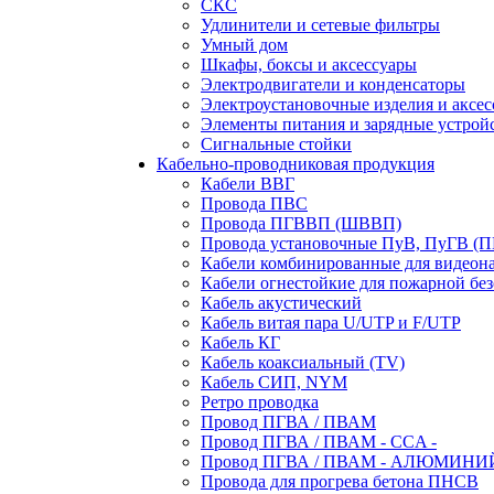
СКС
Удлинители и сетевые фильтры
Умный дом
Шкафы, боксы и аксессуары
Электродвигатели и конденсаторы
Электроустановочные изделия и аксе
Элементы питания и зарядные устрой
Сигнальные стойки
Кабельно-проводниковая продукция
Кабели ВВГ
Провода ПВС
Провода ПГВВП (ШВВП)
Провода установочные ПуВ, ПуГВ (
Кабели комбинированные для видеон
Кабели огнестойкие для пожарной без
Кабель акустический
Кабель витая пара U/UTP и F/UTP
Кабель КГ
Кабель коаксиальный (TV)
Кабель СИП, NYM
Ретро проводка
Провод ПГВА / ПВАМ
Провод ПГВА / ПВАМ - CCA -
Провод ПГВА / ПВАМ - АЛЮМИНИ
Провода для прогрева бетона ПНСВ