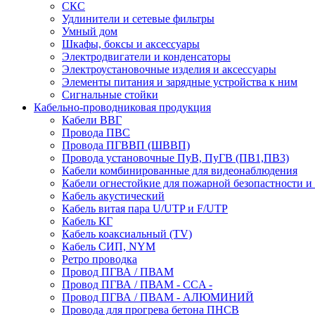
СКС
Удлинители и сетевые фильтры
Умный дом
Шкафы, боксы и аксессуары
Электродвигатели и конденсаторы
Электроустановочные изделия и аксессуары
Элементы питания и зарядные устройства к ним
Сигнальные стойки
Кабельно-проводниковая продукция
Кабели ВВГ
Провода ПВС
Провода ПГВВП (ШВВП)
Провода установочные ПуВ, ПуГВ (ПВ1,ПВ3)
Кабели комбинированные для видеонаблюдения
Кабели огнестойкие для пожарной безопастности и
Кабель акустический
Кабель витая пара U/UTP и F/UTP
Кабель КГ
Кабель коаксиальный (TV)
Кабель СИП, NYM
Ретро проводка
Провод ПГВА / ПВАМ
Провод ПГВА / ПВАМ - CCA -
Провод ПГВА / ПВАМ - АЛЮМИНИЙ
Провода для прогрева бетона ПНСВ