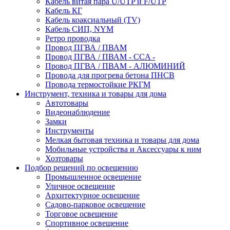
Кабель витая пара U/UTP и F/UTP
Кабель КГ
Кабель коаксиальный (TV)
Кабель СИП, NYM
Ретро проводка
Провод ПГВА / ПВАМ
Провод ПГВА / ПВАМ - CCA -
Провод ПГВА / ПВАМ - АЛЮМИНИЙ
Провода для прогрева бетона ПНСВ
Провода термостойкие РКГМ
Инструмент, техника и товары для дома
Автотовары
Видеонаблюдение
Замки
Инструменты
Мелкая бытовая техника и товары для дома
Мобильные устройства и Аксессуары к ним
Хозтовары
Подбор решений по освещению
Промышленное освещение
Уличное освещение
Архитектурное освещение
Садово-парковое освещение
Торговое освещение
Спортивное освещение