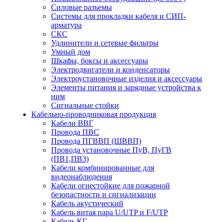
Силовые разъемы
Системы для прокладки кабеля и СИП-
арматура
СКС
Удлинители и сетевые фильтры
Умный дом
Шкафы, боксы и аксессуары
Электродвигатели и конденсаторы
Электроустановочные изделия и аксессуары
Элементы питания и зарядные устройства к
ним
Сигнальные стойки
Кабельно-проводниковая продукция
Кабели ВВГ
Провода ПВС
Провода ПГВВП (ШВВП)
Провода установочные ПуВ, ПуГВ
(ПВ1,ПВ3)
Кабели комбинированные для
видеонаблюдения
Кабели огнестойкие для пожарной
безопастности и сигнализации
Кабель акустический
Кабель витая пара U/UTP и F/UTP
Кабель КГ