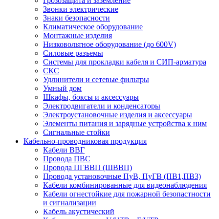
Грозозащита и заземление
Звонки электрические
Знаки безопасности
Климатическое оборудование
Монтажные изделия
Низковольтное оборудование (до 600V)
Силовые разъемы
Системы для прокладки кабеля и СИП-арматура
СКС
Удлинители и сетевые фильтры
Умный дом
Шкафы, боксы и аксессуары
Электродвигатели и конденсаторы
Электроустановочные изделия и аксессуары
Элементы питания и зарядные устройства к ним
Сигнальные стойки
Кабельно-проводниковая продукция
Кабели ВВГ
Провода ПВС
Провода ПГВВП (ШВВП)
Провода установочные ПуВ, ПуГВ (ПВ1,ПВ3)
Кабели комбинированные для видеонаблюдения
Кабели огнестойкие для пожарной безопастности
и сигнализации
Кабель акустический