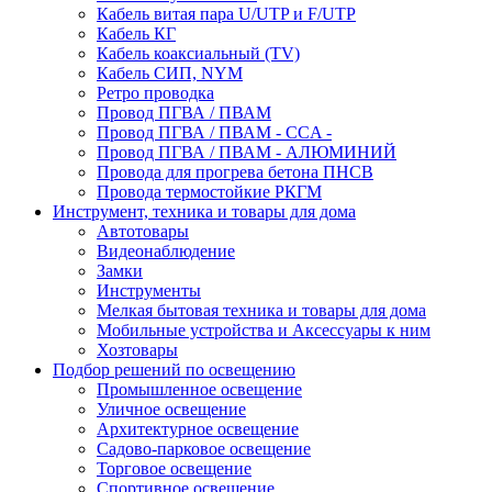
Кабель витая пара U/UTP и F/UTP
Кабель КГ
Кабель коаксиальный (TV)
Кабель СИП, NYM
Ретро проводка
Провод ПГВА / ПВАМ
Провод ПГВА / ПВАМ - CCA -
Провод ПГВА / ПВАМ - АЛЮМИНИЙ
Провода для прогрева бетона ПНСВ
Провода термостойкие РКГМ
Инструмент, техника и товары для дома
Автотовары
Видеонаблюдение
Замки
Инструменты
Мелкая бытовая техника и товары для дома
Мобильные устройства и Аксессуары к ним
Хозтовары
Подбор решений по освещению
Промышленное освещение
Уличное освещение
Архитектурное освещение
Садово-парковое освещение
Торговое освещение
Спортивное освещение