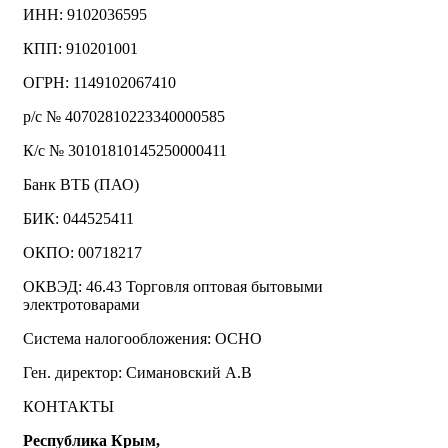
ИНН: 9102036595
КПП: 910201001
ОГРН: 1149102067410
р/с № 40702810223340000585
К/с № 30101810145250000411
Банк ВТБ (ПАО)
БИК: 044525411
ОКПО: 00718217
ОКВЭД: 46.43 Торговля оптовая бытовыми
электротоварами
Система налогообложения: ОСНО
Ген. директор: Симановский А.В
КОНТАКТЫ
Республика Крым,