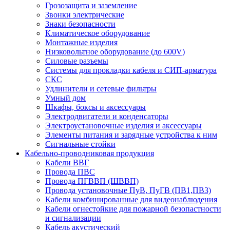
Грозозащита и заземление
Звонки электрические
Знаки безопасности
Климатическое оборудование
Монтажные изделия
Низковольтное оборудование (до 600V)
Силовые разъемы
Системы для прокладки кабеля и СИП-арматура
СКС
Удлинители и сетевые фильтры
Умный дом
Шкафы, боксы и аксессуары
Электродвигатели и конденсаторы
Электроустановочные изделия и аксессуары
Элементы питания и зарядные устройства к ним
Сигнальные стойки
Кабельно-проводниковая продукция
Кабели ВВГ
Провода ПВС
Провода ПГВВП (ШВВП)
Провода установочные ПуВ, ПуГВ (ПВ1,ПВ3)
Кабели комбинированные для видеонаблюдения
Кабели огнестойкие для пожарной безопастности
и сигнализации
Кабель акустический