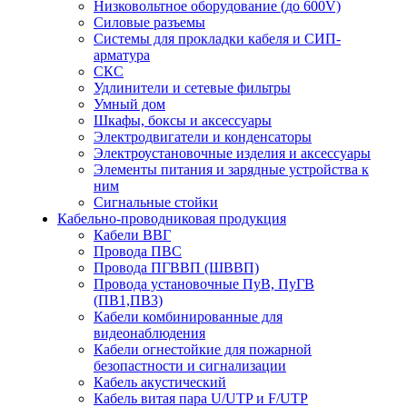
Низковольтное оборудование (до 600V)
Силовые разъемы
Системы для прокладки кабеля и СИП-
арматура
СКС
Удлинители и сетевые фильтры
Умный дом
Шкафы, боксы и аксессуары
Электродвигатели и конденсаторы
Электроустановочные изделия и аксессуары
Элементы питания и зарядные устройства к
ним
Сигнальные стойки
Кабельно-проводниковая продукция
Кабели ВВГ
Провода ПВС
Провода ПГВВП (ШВВП)
Провода установочные ПуВ, ПуГВ
(ПВ1,ПВ3)
Кабели комбинированные для
видеонаблюдения
Кабели огнестойкие для пожарной
безопастности и сигнализации
Кабель акустический
Кабель витая пара U/UTP и F/UTP