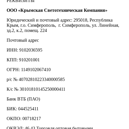
РЕКВИЗИТЫ
ООО «Крымская Светотехническая Компания»
Юридический и почтовый адрес: 295018, Республика
Крым, г.о. Симферополь, г. Симферополь, ул. Линейная,
зд.2, к.2, помещ. 224
Почтовый адрес
ИНН: 9102036595
КПП: 910201001
ОГРН: 1149102067410
р/с № 40702810223340000585
К/с № 30101810145250000411
Банк ВТБ (ПАО)
БИК: 044525411
ОКПО: 00718217
ОКВЭД: 46.43 Торговля оптовая бытовыми