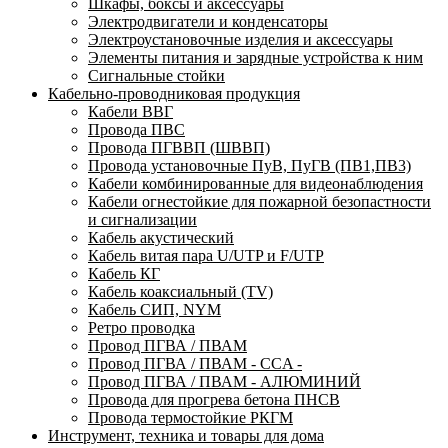
Шкафы, боксы и аксессуары
Электродвигатели и конденсаторы
Электроустановочные изделия и аксессуары
Элементы питания и зарядные устройства к ним
Сигнальные стойки
Кабельно-проводниковая продукция
Кабели ВВГ
Провода ПВС
Провода ПГВВП (ШВВП)
Провода установочные ПуВ, ПуГВ (ПВ1,ПВ3)
Кабели комбинированные для видеонаблюдения
Кабели огнестойкие для пожарной безопастности
и сигнализации
Кабель акустический
Кабель витая пара U/UTP и F/UTP
Кабель КГ
Кабель коаксиальный (TV)
Кабель СИП, NYM
Ретро проводка
Провод ПГВА / ПВАМ
Провод ПГВА / ПВАМ - CCA -
Провод ПГВА / ПВАМ - АЛЮМИНИЙ
Провода для прогрева бетона ПНСВ
Провода термостойкие РКГМ
Инструмент, техника и товары для дома