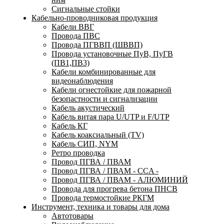
Сигнальные стойки
Кабельно-проводниковая продукция
Кабели ВВГ
Провода ПВС
Провода ПГВВП (ШВВП)
Провода установочные ПуВ, ПуГВ
(ПВ1,ПВ3)
Кабели комбинированные для
видеонаблюдения
Кабели огнестойкие для пожарной
безопастности и сигнализации
Кабель акустический
Кабель витая пара U/UTP и F/UTP
Кабель КГ
Кабель коаксиальный (TV)
Кабель СИП, NYM
Ретро проводка
Провод ПГВА / ПВАМ
Провод ПГВА / ПВАМ - CCA -
Провод ПГВА / ПВАМ - АЛЮМИНИЙ
Провода для прогрева бетона ПНСВ
Провода термостойкие РКГМ
Инструмент, техника и товары для дома
Автотовары