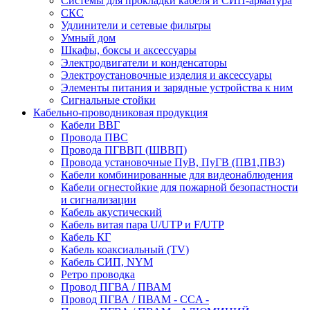
Системы для прокладки кабеля и СИП-арматура
СКС
Удлинители и сетевые фильтры
Умный дом
Шкафы, боксы и аксессуары
Электродвигатели и конденсаторы
Электроустановочные изделия и аксессуары
Элементы питания и зарядные устройства к ним
Сигнальные стойки
Кабельно-проводниковая продукция
Кабели ВВГ
Провода ПВС
Провода ПГВВП (ШВВП)
Провода установочные ПуВ, ПуГВ (ПВ1,ПВ3)
Кабели комбинированные для видеонаблюдения
Кабели огнестойкие для пожарной безопастности
и сигнализации
Кабель акустический
Кабель витая пара U/UTP и F/UTP
Кабель КГ
Кабель коаксиальный (TV)
Кабель СИП, NYM
Ретро проводка
Провод ПГВА / ПВАМ
Провод ПГВА / ПВАМ - CCA -