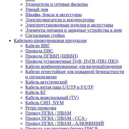
Удлинители и сетевые фильтры
Умный дом
Шкафы, боксы и аксессуары
Электродвигатели и конденсаторы
Электроустановочные изделия и аксессуары
Элементы питания и зарядные устройства к ним
Сигнальные стойки
Кабельно-проводниковая продукция
Кабели ВВГ
Провода ПВС
Провода ПГВВП (ШВВП)
Провода установочные ПуВ, ПуГВ (ПВ1,ПВ3)
Кабели комбинированные для видеонаблюдения
Кабели огнестойкие для пожарной безопастности
и сигнализации
Кабель акустический
Кабель витая пара U/UTP и F/UTP
Кабель КГ
Кабель коаксиальный (TV)
Кабель СИП, NYM
Ретро проводка
Провод ПГВА / ПВАМ
Провод ПГВА / ПВАМ - CCA -
Провод ПГВА / ПВАМ - АЛЮМИНИЙ
Провода для прогрева бетона ПНСВ