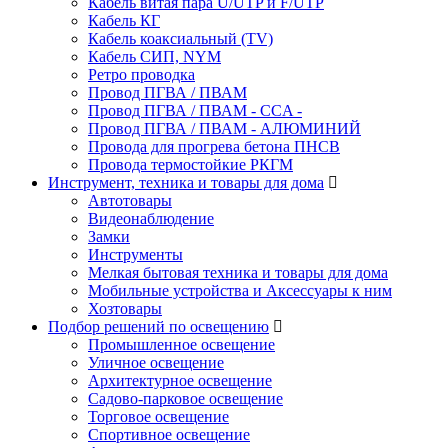
Кабель витая пара U/UTP и F/UTP
Кабель КГ
Кабель коаксиальный (TV)
Кабель СИП, NYM
Ретро проводка
Провод ПГВА / ПВАМ
Провод ПГВА / ПВАМ - CCA -
Провод ПГВА / ПВАМ - АЛЮМИНИЙ
Провода для прогрева бетона ПНСВ
Провода термостойкие РКГМ
Инструмент, техника и товары для дома
Автотовары
Видеонаблюдение
Замки
Инструменты
Мелкая бытовая техника и товары для дома
Мобильные устройства и Аксессуары к ним
Хозтовары
Подбор решений по освещению
Промышленное освещение
Уличное освещение
Архитектурное освещение
Садово-парковое освещение
Торговое освещение
Спортивное освещение