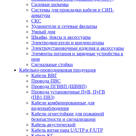
Силовые разъемы
Системы для прокладки кабеля и СИП-
арматура
СКС
Удлинители и сетевые фильтры
Умный дом
Шкафы, боксы и аксессуары
Электродвигатели и конденсаторы
Электроустановочные изделия и аксессуары
Элементы питания и зарядные устройства к
ним
Сигнальные стойки
Кабельно-проводниковая продукция
Кабели ВВГ
Провода ПВС
Провода ПГВВП (ШВВП)
Провода установочные ПуВ, ПуГВ
(ПВ1,ПВ3)
Кабели комбинированные для
видеонаблюдения
Кабели огнестойкие для пожарной
безопастности и сигнализации
Кабель акустический
Кабель витая пара U/UTP и F/UTP
Кабель КГ