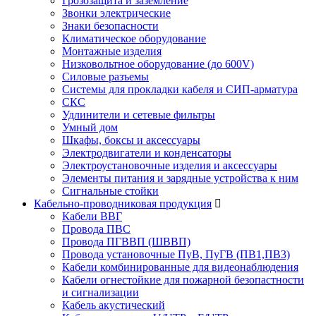
Грозозащита и заземление
Звонки электрические
Знаки безопасности
Климатическое оборудование
Монтажные изделия
Низковольтное оборудование (до 600V)
Силовые разъемы
Системы для прокладки кабеля и СИП-арматура
СКС
Удлинители и сетевые фильтры
Умный дом
Шкафы, боксы и аксессуары
Электродвигатели и конденсаторы
Электроустановочные изделия и аксессуары
Элементы питания и зарядные устройства к ним
Сигнальные стойки
Кабельно-проводниковая продукция
Кабели ВВГ
Провода ПВС
Провода ПГВВП (ШВВП)
Провода установочные ПуВ, ПуГВ (ПВ1,ПВ3)
Кабели комбинированные для видеонаблюдения
Кабели огнестойкие для пожарной безопастности
и сигнализации
Кабель акустический