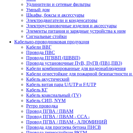
Удлинители и сетевые фильтры
Умный дом
Шкафы, боксы и аксессуары
Электродвигатели и конденсаторы
Электроустановочные изделия и аксессуары
Элементы питания и зарядные устройства к ним
Сигнальные стойки
Кабельно-проводниковая продукция
Кабели ВВГ
Провода ПВС
Провода ПГВВП (ШВВП)
Провода установочные ПуВ, ПуГВ (ПВ1,ПВ3)
Кабели комбинированные для видеонаблюдения
Кабели огнестойкие для пожарной безопастности и
Кабель акустический
Кабель витая пара U/UTP и F/UTP
Кабель КГ
Кабель коаксиальный (TV)
Кабель СИП, NYM
Ретро проводка
Провод ПГВА / ПВАМ
Провод ПГВА / ПВАМ - CCA -
Провод ПГВА / ПВАМ - АЛЮМИНИЙ
Провода для прогрева бетона ПНСВ
Провода термостойкие РКГМ