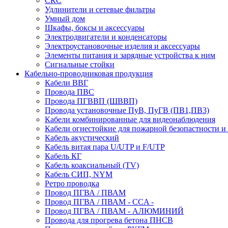
СКС
Удлинители и сетевые фильтры
Умный дом
Шкафы, боксы и аксессуары
Электродвигатели и конденсаторы
Электроустановочные изделия и аксессуары
Элементы питания и зарядные устройства к ним
Сигнальные стойки
Кабельно-проводниковая продукция
Кабели ВВГ
Провода ПВС
Провода ПГВВП (ШВВП)
Провода установочные ПуВ, ПуГВ (ПВ1,ПВ3)
Кабели комбинированные для видеонаблюдения
Кабели огнестойкие для пожарной безопастности и
Кабель акустический
Кабель витая пара U/UTP и F/UTP
Кабель КГ
Кабель коаксиальный (TV)
Кабель СИП, NYM
Ретро проводка
Провод ПГВА / ПВАМ
Провод ПГВА / ПВАМ - CCA -
Провод ПГВА / ПВАМ - АЛЮМИНИЙ
Провода для прогрева бетона ПНСВ