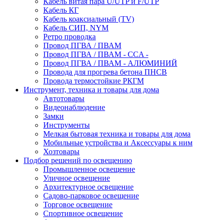
Кабель витая пара U/UTP и F/UTP
Кабель КГ
Кабель коаксиальный (TV)
Кабель СИП, NYM
Ретро проводка
Провод ПГВА / ПВАМ
Провод ПГВА / ПВАМ - CCA -
Провод ПГВА / ПВАМ - АЛЮМИНИЙ
Провода для прогрева бетона ПНСВ
Провода термостойкие РКГМ
Инструмент, техника и товары для дома
Автотовары
Видеонаблюдение
Замки
Инструменты
Мелкая бытовая техника и товары для дома
Мобильные устройства и Аксессуары к ним
Хозтовары
Подбор решений по освещению
Промышленное освещение
Уличное освещение
Архитектурное освещение
Садово-парковое освещение
Торговое освещение
Спортивное освещение