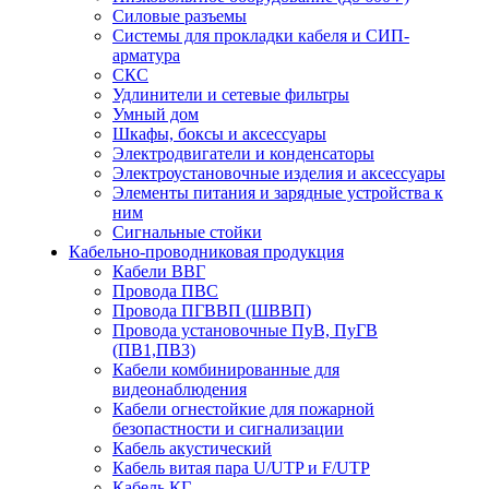
Силовые разъемы
Системы для прокладки кабеля и СИП-
арматура
СКС
Удлинители и сетевые фильтры
Умный дом
Шкафы, боксы и аксессуары
Электродвигатели и конденсаторы
Электроустановочные изделия и аксессуары
Элементы питания и зарядные устройства к
ним
Сигнальные стойки
Кабельно-проводниковая продукция
Кабели ВВГ
Провода ПВС
Провода ПГВВП (ШВВП)
Провода установочные ПуВ, ПуГВ
(ПВ1,ПВ3)
Кабели комбинированные для
видеонаблюдения
Кабели огнестойкие для пожарной
безопастности и сигнализации
Кабель акустический
Кабель витая пара U/UTP и F/UTP
Кабель КГ