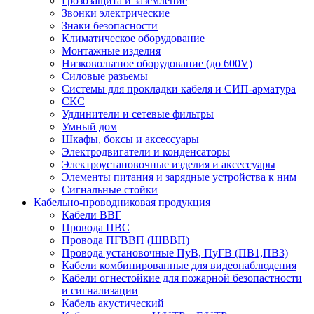
Грозозащита и заземление
Звонки электрические
Знаки безопасности
Климатическое оборудование
Монтажные изделия
Низковольтное оборудование (до 600V)
Силовые разъемы
Системы для прокладки кабеля и СИП-арматура
СКС
Удлинители и сетевые фильтры
Умный дом
Шкафы, боксы и аксессуары
Электродвигатели и конденсаторы
Электроустановочные изделия и аксессуары
Элементы питания и зарядные устройства к ним
Сигнальные стойки
Кабельно-проводниковая продукция
Кабели ВВГ
Провода ПВС
Провода ПГВВП (ШВВП)
Провода установочные ПуВ, ПуГВ (ПВ1,ПВ3)
Кабели комбинированные для видеонаблюдения
Кабели огнестойкие для пожарной безопастности
и сигнализации
Кабель акустический