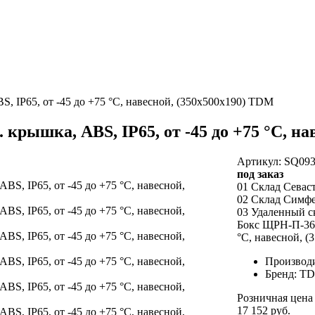
, IP65, от -45 до +75 °С, навесной, (350х500х190) TDM
крышка, ABS, IP65, от -45 до +75 °С, н
Артикул: SQ093
под заказ
01 Склад Севас
02 Склад Симф
03 Удаленный с
Бокс ЩРН-П-36 м
°С, навесной, 
Производ
Бренд: T
Розничная цена
17 152 руб.