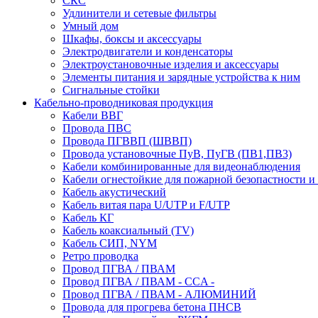
СКС
Удлинители и сетевые фильтры
Умный дом
Шкафы, боксы и аксессуары
Электродвигатели и конденсаторы
Электроустановочные изделия и аксессуары
Элементы питания и зарядные устройства к ним
Сигнальные стойки
Кабельно-проводниковая продукция
Кабели ВВГ
Провода ПВС
Провода ПГВВП (ШВВП)
Провода установочные ПуВ, ПуГВ (ПВ1,ПВ3)
Кабели комбинированные для видеонаблюдения
Кабели огнестойкие для пожарной безопастности и
Кабель акустический
Кабель витая пара U/UTP и F/UTP
Кабель КГ
Кабель коаксиальный (TV)
Кабель СИП, NYM
Ретро проводка
Провод ПГВА / ПВАМ
Провод ПГВА / ПВАМ - CCA -
Провод ПГВА / ПВАМ - АЛЮМИНИЙ
Провода для прогрева бетона ПНСВ