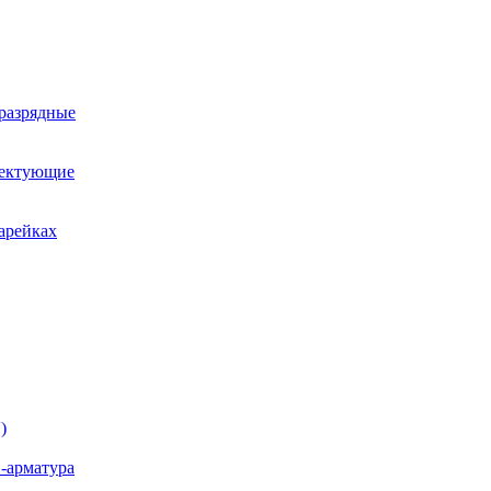
оразрядные
лектующие
арейках
)
-арматура