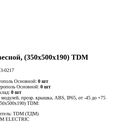
авесной, (350х500х190) TDM
3-0217
тополь Основной:
0 шт
ерополь Основной:
0 шт
клад:
0 шт
одулей, прозр. крышка, ABS, IP65, от -45 до +75
(350х500х190) TDM:
итель: TDM (ТДМ)
DM ELECTRIC