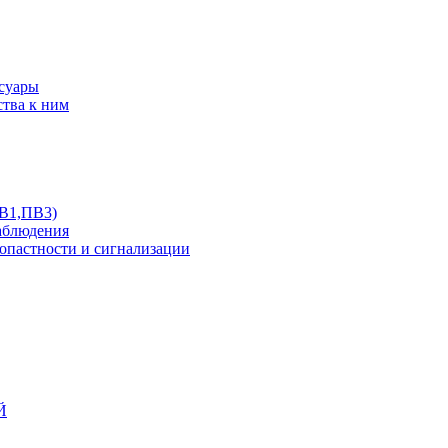
ссуары
ства к ним
ПВ1,ПВ3)
аблюдения
опастности и сигнализации
Й