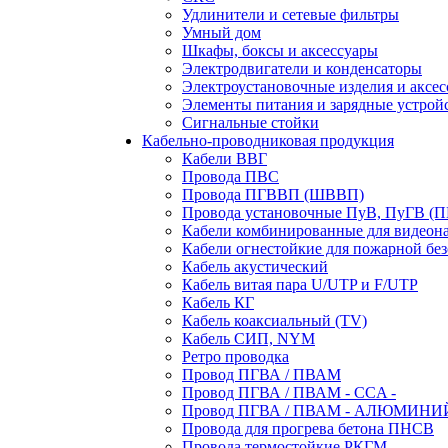
Удлинители и сетевые фильтры
Умный дом
Шкафы, боксы и аксессуары
Электродвигатели и конденсаторы
Электроустановочные изделия и аксе
Элементы питания и зарядные устрой
Сигнальные стойки
Кабельно-проводниковая продукция
Кабели ВВГ
Провода ПВС
Провода ПГВВП (ШВВП)
Провода установочные ПуВ, ПуГВ (
Кабели комбинированные для видеон
Кабели огнестойкие для пожарной без
Кабель акустический
Кабель витая пара U/UTP и F/UTP
Кабель КГ
Кабель коаксиальный (TV)
Кабель СИП, NYM
Ретро проводка
Провод ПГВА / ПВАМ
Провод ПГВА / ПВАМ - CCA -
Провод ПГВА / ПВАМ - АЛЮМИНИ
Провода для прогрева бетона ПНСВ
Провода термостойкие РКГМ