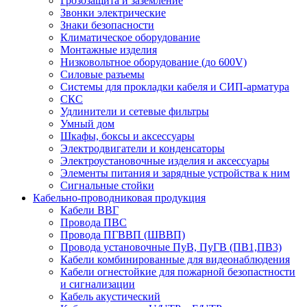
Грозозащита и заземление
Звонки электрические
Знаки безопасности
Климатическое оборудование
Монтажные изделия
Низковольтное оборудование (до 600V)
Силовые разъемы
Системы для прокладки кабеля и СИП-арматура
СКС
Удлинители и сетевые фильтры
Умный дом
Шкафы, боксы и аксессуары
Электродвигатели и конденсаторы
Электроустановочные изделия и аксессуары
Элементы питания и зарядные устройства к ним
Сигнальные стойки
Кабельно-проводниковая продукция
Кабели ВВГ
Провода ПВС
Провода ПГВВП (ШВВП)
Провода установочные ПуВ, ПуГВ (ПВ1,ПВ3)
Кабели комбинированные для видеонаблюдения
Кабели огнестойкие для пожарной безопастности
и сигнализации
Кабель акустический