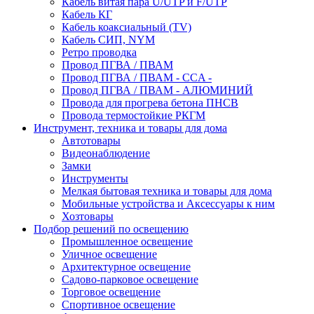
Кабель витая пара U/UTP и F/UTP
Кабель КГ
Кабель коаксиальный (TV)
Кабель СИП, NYM
Ретро проводка
Провод ПГВА / ПВАМ
Провод ПГВА / ПВАМ - CCA -
Провод ПГВА / ПВАМ - АЛЮМИНИЙ
Провода для прогрева бетона ПНСВ
Провода термостойкие РКГМ
Инструмент, техника и товары для дома
Автотовары
Видеонаблюдение
Замки
Инструменты
Мелкая бытовая техника и товары для дома
Мобильные устройства и Аксессуары к ним
Хозтовары
Подбор решений по освещению
Промышленное освещение
Уличное освещение
Архитектурное освещение
Садово-парковое освещение
Торговое освещение
Спортивное освещение