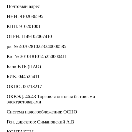
Почтовый адрес
ИНН: 9102036595
КПП: 910201001
ОГРН: 1149102067410
р/с № 40702810223340000585
К/с № 30101810145250000411
Банк ВТБ (ПАО)
БИК: 044525411
ОКПО: 00718217
ОКВЭД: 46.43 Торговля оптовая бытовыми
электротоварами
Система налогообложения: ОСНО
Ген. директор: Симановский А.В
КОНТАКТЫ