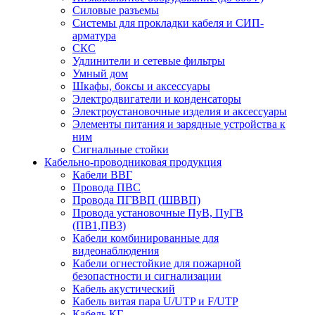
Силовые разъемы
Системы для прокладки кабеля и СИП-
арматура
СКС
Удлинители и сетевые фильтры
Умный дом
Шкафы, боксы и аксессуары
Электродвигатели и конденсаторы
Электроустановочные изделия и аксессуары
Элементы питания и зарядные устройства к
ним
Сигнальные стойки
Кабельно-проводниковая продукция
Кабели ВВГ
Провода ПВС
Провода ПГВВП (ШВВП)
Провода установочные ПуВ, ПуГВ
(ПВ1,ПВ3)
Кабели комбинированные для
видеонаблюдения
Кабели огнестойкие для пожарной
безопастности и сигнализации
Кабель акустический
Кабель витая пара U/UTP и F/UTP
Кабель КГ