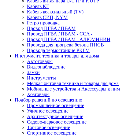
Кабель витая пара U/UTP и F/UTP
Кабель КГ
Кабель коаксиальный (TV)
Кабель СИП, NYM
Ретро проводка
Провод ПГВА / ПВАМ
Провод ПГВА / ПВАМ - CCA -
Провод ПГВА / ПВАМ - АЛЮМИНИЙ
Провода для прогрева бетона ПНСВ
Провода термостойкие РКГМ
Инструмент, техника и товары для дома
Автотовары
Видеонаблюдение
Замки
Инструменты
Мелкая бытовая техника и товары для дома
Мобильные устройства и Аксессуары к ним
Хозтовары
Подбор решений по освещению
Промышленное освещение
Уличное освещение
Архитектурное освещение
Садово-парковое освещение
Торговое освещение
Спортивное освещение