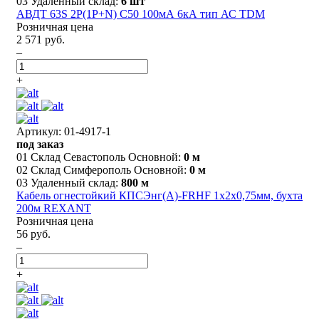
03 Удаленный склад:
6 шт
АВДТ 63S 2P(1P+N) C50 100мА 6кА тип АС TDM
Розничная цена
2 571 руб.
–
+
Артикул: 01-4917-1
под заказ
01 Склад Севастополь Основной:
0 м
02 Склад Симферополь Основной:
0 м
03 Удаленный склад:
800 м
Кабель огнестойкий КПСЭнг(А)-FRHF 1x2x0,75мм, бухта
200м REXANT
Розничная цена
56 руб.
–
+