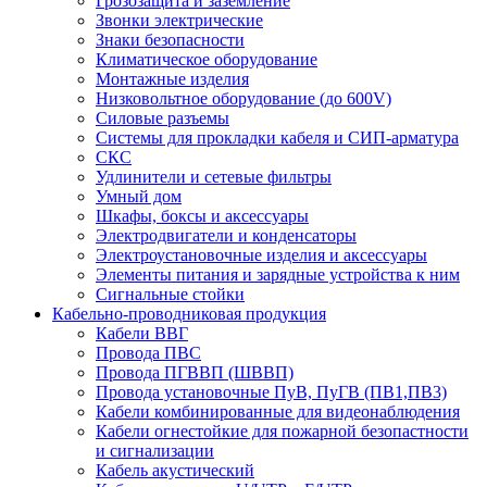
Грозозащита и заземление
Звонки электрические
Знаки безопасности
Климатическое оборудование
Монтажные изделия
Низковольтное оборудование (до 600V)
Силовые разъемы
Системы для прокладки кабеля и СИП-арматура
СКС
Удлинители и сетевые фильтры
Умный дом
Шкафы, боксы и аксессуары
Электродвигатели и конденсаторы
Электроустановочные изделия и аксессуары
Элементы питания и зарядные устройства к ним
Сигнальные стойки
Кабельно-проводниковая продукция
Кабели ВВГ
Провода ПВС
Провода ПГВВП (ШВВП)
Провода установочные ПуВ, ПуГВ (ПВ1,ПВ3)
Кабели комбинированные для видеонаблюдения
Кабели огнестойкие для пожарной безопастности
и сигнализации
Кабель акустический