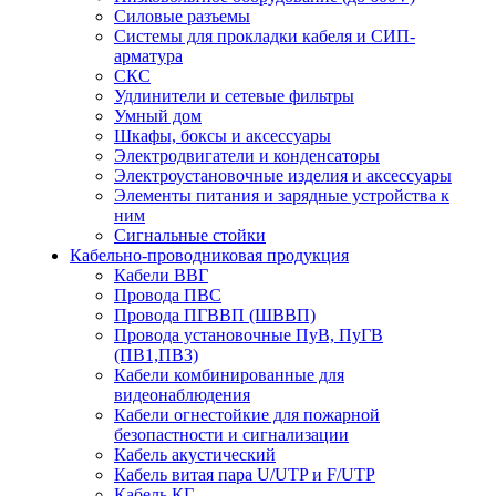
Силовые разъемы
Системы для прокладки кабеля и СИП-
арматура
СКС
Удлинители и сетевые фильтры
Умный дом
Шкафы, боксы и аксессуары
Электродвигатели и конденсаторы
Электроустановочные изделия и аксессуары
Элементы питания и зарядные устройства к
ним
Сигнальные стойки
Кабельно-проводниковая продукция
Кабели ВВГ
Провода ПВС
Провода ПГВВП (ШВВП)
Провода установочные ПуВ, ПуГВ
(ПВ1,ПВ3)
Кабели комбинированные для
видеонаблюдения
Кабели огнестойкие для пожарной
безопастности и сигнализации
Кабель акустический
Кабель витая пара U/UTP и F/UTP
Кабель КГ