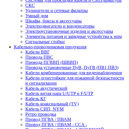
Системы для прокладки кабеля и СИП-арматура
СКС
Удлинители и сетевые фильтры
Умный дом
Шкафы, боксы и аксессуары
Электродвигатели и конденсаторы
Электроустановочные изделия и аксессуары
Элементы питания и зарядные устройства к ним
Сигнальные стойки
Кабельно-проводниковая продукция
Кабели ВВГ
Провода ПВС
Провода ПГВВП (ШВВП)
Провода установочные ПуВ, ПуГВ (ПВ1,ПВ3)
Кабели комбинированные для видеонаблюдения
Кабели огнестойкие для пожарной безопастности
и сигнализации
Кабель акустический
Кабель витая пара U/UTP и F/UTP
Кабель КГ
Кабель коаксиальный (TV)
Кабель СИП, NYM
Ретро проводка
Провод ПГВА / ПВАМ
Провод ПГВА / ПВАМ - CCA -