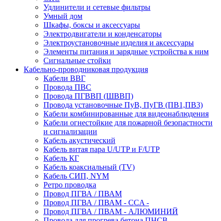
Удлинители и сетевые фильтры
Умный дом
Шкафы, боксы и аксессуары
Электродвигатели и конденсаторы
Электроустановочные изделия и аксессуары
Элементы питания и зарядные устройства к ним
Сигнальные стойки
Кабельно-проводниковая продукция
Кабели ВВГ
Провода ПВС
Провода ПГВВП (ШВВП)
Провода установочные ПуВ, ПуГВ (ПВ1,ПВ3)
Кабели комбинированные для видеонаблюдения
Кабели огнестойкие для пожарной безопастности
и сигнализации
Кабель акустический
Кабель витая пара U/UTP и F/UTP
Кабель КГ
Кабель коаксиальный (TV)
Кабель СИП, NYM
Ретро проводка
Провод ПГВА / ПВАМ
Провод ПГВА / ПВАМ - CCA -
Провод ПГВА / ПВАМ - АЛЮМИНИЙ
Провода для прогрева бетона ПНСВ