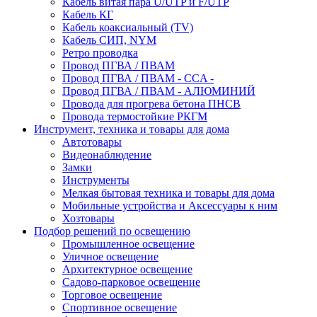
Кабель витая пара U/UTP и F/UTP
Кабель КГ
Кабель коаксиальный (TV)
Кабель СИП, NYM
Ретро проводка
Провод ПГВА / ПВАМ
Провод ПГВА / ПВАМ - CCA -
Провод ПГВА / ПВАМ - АЛЮМИНИЙ
Провода для прогрева бетона ПНСВ
Провода термостойкие РКГМ
Инструмент, техника и товары для дома
Автотовары
Видеонаблюдение
Замки
Инструменты
Мелкая бытовая техника и товары для дома
Мобильные устройства и Аксессуары к ним
Хозтовары
Подбор решений по освещению
Промышленное освещение
Уличное освещение
Архитектурное освещение
Садово-парковое освещение
Торговое освещение
Спортивное освещение