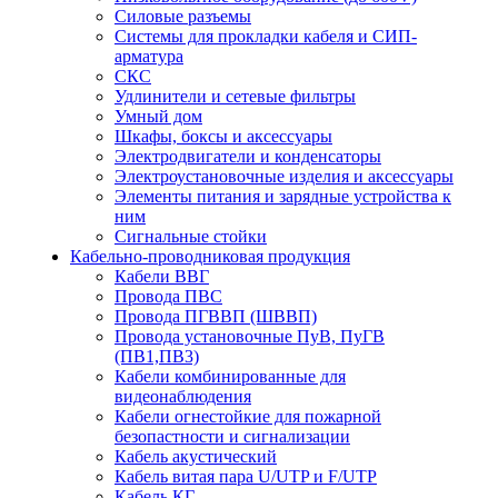
Силовые разъемы
Системы для прокладки кабеля и СИП-
арматура
СКС
Удлинители и сетевые фильтры
Умный дом
Шкафы, боксы и аксессуары
Электродвигатели и конденсаторы
Электроустановочные изделия и аксессуары
Элементы питания и зарядные устройства к
ним
Сигнальные стойки
Кабельно-проводниковая продукция
Кабели ВВГ
Провода ПВС
Провода ПГВВП (ШВВП)
Провода установочные ПуВ, ПуГВ
(ПВ1,ПВ3)
Кабели комбинированные для
видеонаблюдения
Кабели огнестойкие для пожарной
безопастности и сигнализации
Кабель акустический
Кабель витая пара U/UTP и F/UTP
Кабель КГ