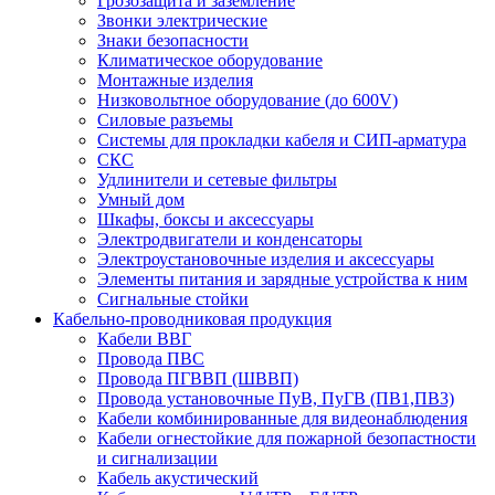
Грозозащита и заземление
Звонки электрические
Знаки безопасности
Климатическое оборудование
Монтажные изделия
Низковольтное оборудование (до 600V)
Силовые разъемы
Системы для прокладки кабеля и СИП-арматура
СКС
Удлинители и сетевые фильтры
Умный дом
Шкафы, боксы и аксессуары
Электродвигатели и конденсаторы
Электроустановочные изделия и аксессуары
Элементы питания и зарядные устройства к ним
Сигнальные стойки
Кабельно-проводниковая продукция
Кабели ВВГ
Провода ПВС
Провода ПГВВП (ШВВП)
Провода установочные ПуВ, ПуГВ (ПВ1,ПВ3)
Кабели комбинированные для видеонаблюдения
Кабели огнестойкие для пожарной безопастности
и сигнализации
Кабель акустический