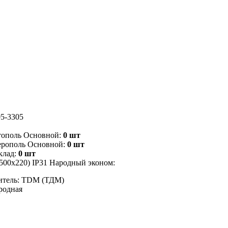
5-3305
тополь Основной:
0 шт
ерополь Основной:
0 шт
клад:
0 шт
00х220) IP31 Народный эконом:
итель: TDM (ТДМ)
родная