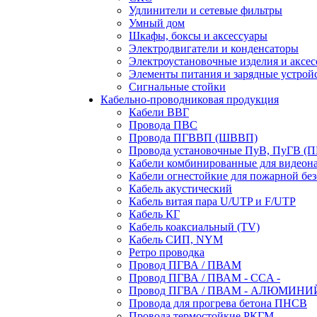
Удлинители и сетевые фильтры
Умный дом
Шкафы, боксы и аксессуары
Электродвигатели и конденсаторы
Электроустановочные изделия и аксе
Элементы питания и зарядные устрой
Сигнальные стойки
Кабельно-проводниковая продукция
Кабели ВВГ
Провода ПВС
Провода ПГВВП (ШВВП)
Провода установочные ПуВ, ПуГВ (
Кабели комбинированные для видеон
Кабели огнестойкие для пожарной без
Кабель акустический
Кабель витая пара U/UTP и F/UTP
Кабель КГ
Кабель коаксиальный (TV)
Кабель СИП, NYM
Ретро проводка
Провод ПГВА / ПВАМ
Провод ПГВА / ПВАМ - CCA -
Провод ПГВА / ПВАМ - АЛЮМИНИ
Провода для прогрева бетона ПНСВ
Провода термостойкие РКГМ