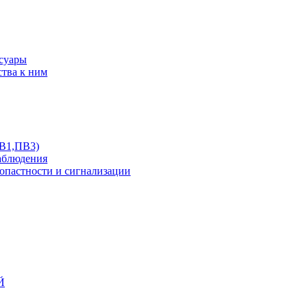
ссуары
ства к ним
ПВ1,ПВ3)
аблюдения
опастности и сигнализации
Й