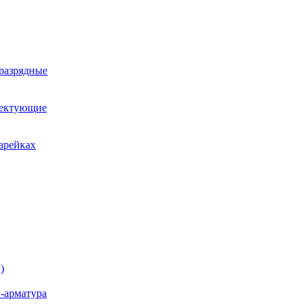
оразрядные
лектующие
арейках
)
-арматура