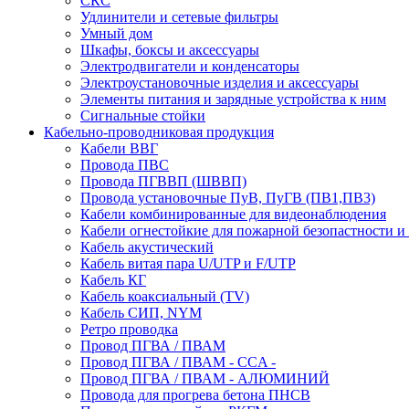
СКС
Удлинители и сетевые фильтры
Умный дом
Шкафы, боксы и аксессуары
Электродвигатели и конденсаторы
Электроустановочные изделия и аксессуары
Элементы питания и зарядные устройства к ним
Сигнальные стойки
Кабельно-проводниковая продукция
Кабели ВВГ
Провода ПВС
Провода ПГВВП (ШВВП)
Провода установочные ПуВ, ПуГВ (ПВ1,ПВ3)
Кабели комбинированные для видеонаблюдения
Кабели огнестойкие для пожарной безопастности и
Кабель акустический
Кабель витая пара U/UTP и F/UTP
Кабель КГ
Кабель коаксиальный (TV)
Кабель СИП, NYM
Ретро проводка
Провод ПГВА / ПВАМ
Провод ПГВА / ПВАМ - CCA -
Провод ПГВА / ПВАМ - АЛЮМИНИЙ
Провода для прогрева бетона ПНСВ