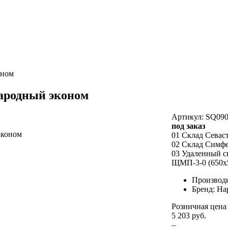
оном
Народный эконом
Артикул: SQ090
под заказ
01 Склад Севас
02 Склад Симф
03 Удаленный с
ЩМП-3-0 (650х5
Производ
Бренд: На
Розничная цена
5 203 руб.
–