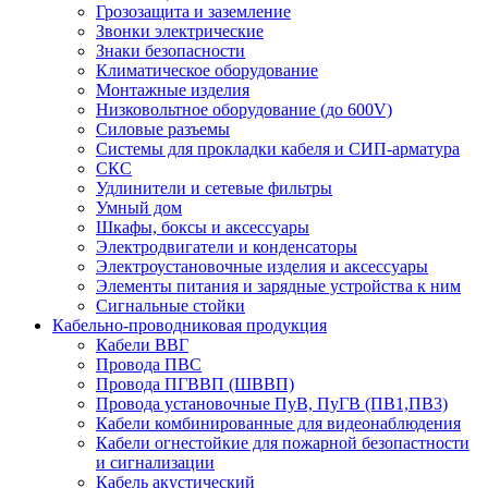
Грозозащита и заземление
Звонки электрические
Знаки безопасности
Климатическое оборудование
Монтажные изделия
Низковольтное оборудование (до 600V)
Силовые разъемы
Системы для прокладки кабеля и СИП-арматура
СКС
Удлинители и сетевые фильтры
Умный дом
Шкафы, боксы и аксессуары
Электродвигатели и конденсаторы
Электроустановочные изделия и аксессуары
Элементы питания и зарядные устройства к ним
Сигнальные стойки
Кабельно-проводниковая продукция
Кабели ВВГ
Провода ПВС
Провода ПГВВП (ШВВП)
Провода установочные ПуВ, ПуГВ (ПВ1,ПВ3)
Кабели комбинированные для видеонаблюдения
Кабели огнестойкие для пожарной безопастности
и сигнализации
Кабель акустический