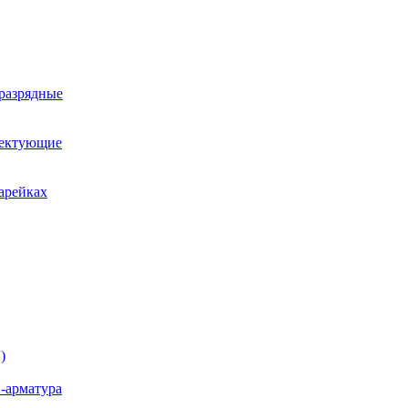
оразрядные
лектующие
арейках
)
-арматура