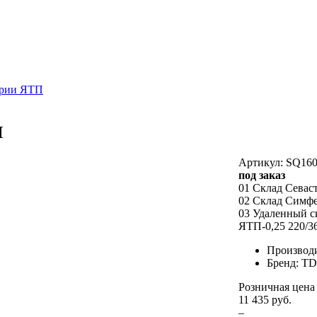
ерии ЯТП
M
Артикул: SQ160
под заказ
01 Склад Севас
02 Склад Симф
03 Удаленный с
ЯТП-0,25 220/36
Производ
Бренд: T
Розничная цена
11 435 руб.
–