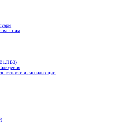
ссуары
ства к ним
ПВ1,ПВ3)
аблюдения
опастности и сигнализации
Й