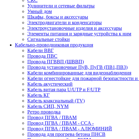
СКС
Удлинители и сетевые фильтры
Умный дом
Шкафы, боксы и аксессуары
Электродвигатели и конденсаторы
Электроустановочные изделия и аксессуары
Элементы питания и зарядные устройства к ним
Сигнальные стойки
Кабельно-проводниковая продукция
Кабели ВВГ
Провода ПВС
Провода ПГВВП (ШВВП)
Провода установочные ПуВ, ПуГВ (ПВ1,ПВ3)
Кабели комбинированные для видеонаблюдения
Кабели огнестойкие для пожарной безопастности и
Кабель акустический
Кабель витая пара U/UTP и F/UTP
Кабель КГ
Кабель коаксиальный (TV)
Кабель СИП, NYM
Ретро проводка
Провод ПГВА / ПВАМ
Провод ПГВА / ПВАМ - CCA -
Провод ПГВА / ПВАМ - АЛЮМИНИЙ
Провода для прогрева бетона ПНСВ