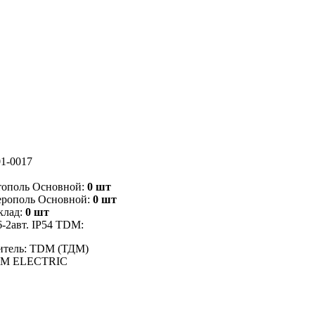
1-0017
тополь Основной:
0 шт
ерополь Основной:
0 шт
клад:
0 шт
-2авт. IP54 TDM:
итель: TDM (ТДМ)
DM ELECTRIC