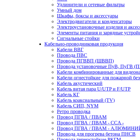
Удлинители и сетевые фильтры
Умный дом
Шкафы, боксы и аксессуары
Электродвигатели и конденсаторы
Электроустановочные изделия и аксе
Элементы питания и зарядные устрой
Сигнальные стойки
Кабельно-проводниковая продукция
Кабели ВВГ
Провода ПВС
Провода ПГВВП (ШВВП)
Провода установочные ПуВ, ПуГВ (
Кабели комбинированные для видеон
Кабели огнестойкие для пожарной без
Кабель акустический
Кабель витая пара U/UTP и F/UTP
Кабель КГ
Кабель коаксиальный (TV)
Кабель СИП, NYM
Ретро проводка
Провод ПГВА / ПВАМ
Провод ПГВА / ПВАМ - CCA -
Провод ПГВА / ПВАМ - АЛЮМИНИ
Провода для прогрева бетона ПНСВ
Провода термостойкие РКГМ