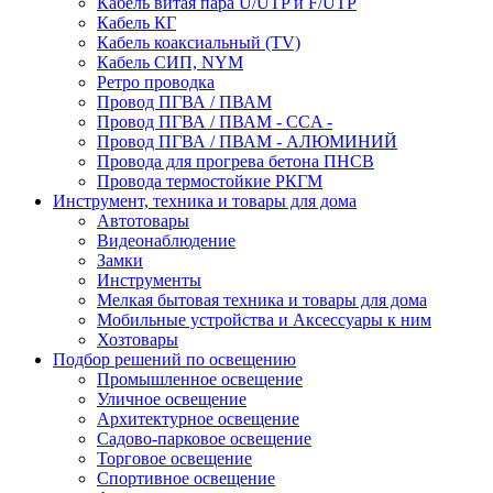
Кабель витая пара U/UTP и F/UTP
Кабель КГ
Кабель коаксиальный (TV)
Кабель СИП, NYM
Ретро проводка
Провод ПГВА / ПВАМ
Провод ПГВА / ПВАМ - CCA -
Провод ПГВА / ПВАМ - АЛЮМИНИЙ
Провода для прогрева бетона ПНСВ
Провода термостойкие РКГМ
Инструмент, техника и товары для дома
Автотовары
Видеонаблюдение
Замки
Инструменты
Мелкая бытовая техника и товары для дома
Мобильные устройства и Аксессуары к ним
Хозтовары
Подбор решений по освещению
Промышленное освещение
Уличное освещение
Архитектурное освещение
Садово-парковое освещение
Торговое освещение
Спортивное освещение