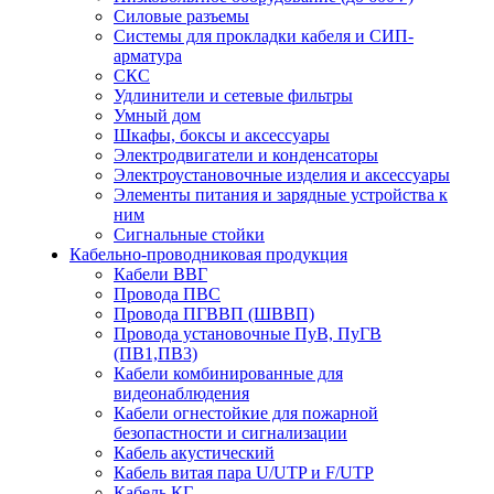
Силовые разъемы
Системы для прокладки кабеля и СИП-
арматура
СКС
Удлинители и сетевые фильтры
Умный дом
Шкафы, боксы и аксессуары
Электродвигатели и конденсаторы
Электроустановочные изделия и аксессуары
Элементы питания и зарядные устройства к
ним
Сигнальные стойки
Кабельно-проводниковая продукция
Кабели ВВГ
Провода ПВС
Провода ПГВВП (ШВВП)
Провода установочные ПуВ, ПуГВ
(ПВ1,ПВ3)
Кабели комбинированные для
видеонаблюдения
Кабели огнестойкие для пожарной
безопастности и сигнализации
Кабель акустический
Кабель витая пара U/UTP и F/UTP
Кабель КГ