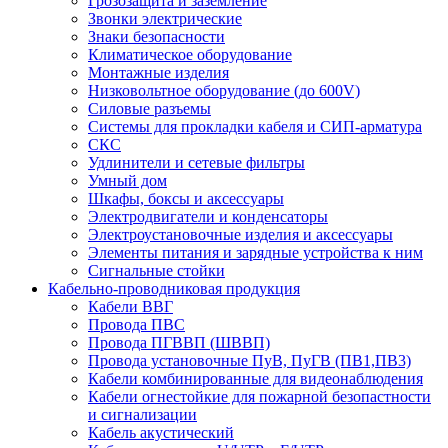
Грозозащита и заземление
Звонки электрические
Знаки безопасности
Климатическое оборудование
Монтажные изделия
Низковольтное оборудование (до 600V)
Силовые разъемы
Системы для прокладки кабеля и СИП-арматура
СКС
Удлинители и сетевые фильтры
Умный дом
Шкафы, боксы и аксессуары
Электродвигатели и конденсаторы
Электроустановочные изделия и аксессуары
Элементы питания и зарядные устройства к ним
Сигнальные стойки
Кабельно-проводниковая продукция
Кабели ВВГ
Провода ПВС
Провода ПГВВП (ШВВП)
Провода установочные ПуВ, ПуГВ (ПВ1,ПВ3)
Кабели комбинированные для видеонаблюдения
Кабели огнестойкие для пожарной безопастности
и сигнализации
Кабель акустический