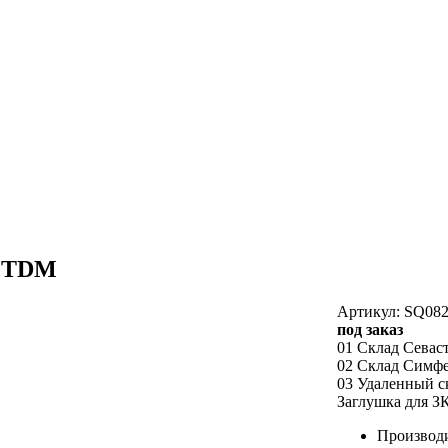
я TDM
Артикул: SQ082
под заказ
01 Склад Севас
02 Склад Симф
03 Удаленный с
Заглушка для З
Производ