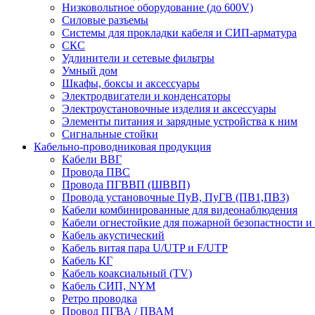
Низковольтное оборудование (до 600V)
Силовые разъемы
Системы для прокладки кабеля и СИП-арматура
СКС
Удлинители и сетевые фильтры
Умный дом
Шкафы, боксы и аксессуары
Электродвигатели и конденсаторы
Электроустановочные изделия и аксессуары
Элементы питания и зарядные устройства к ним
Сигнальные стойки
Кабельно-проводниковая продукция
Кабели ВВГ
Провода ПВС
Провода ПГВВП (ШВВП)
Провода установочные ПуВ, ПуГВ (ПВ1,ПВ3)
Кабели комбинированные для видеонаблюдения
Кабели огнестойкие для пожарной безопастности и
Кабель акустический
Кабель витая пара U/UTP и F/UTP
Кабель КГ
Кабель коаксиальный (TV)
Кабель СИП, NYM
Ретро проводка
Провод ПГВА / ПВАМ