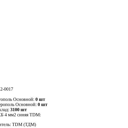
2-0017
тополь Основной:
0 шт
ерополь Основной:
0 шт
клад:
3100 шт
КБ 4 мм2 синяя TDM:
итель: TDM (ТДМ)