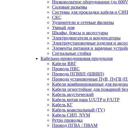
Низковольтное оборудование (до 600V
Силовые разъемы
Системы для прокладки кабеля и СИП
СКС
Удлинители и сетевые фильтры
Умный дом
Шкафы, боксы и аксессуары
Электродвигатели и конденсаторы
Электроустановочные изделия и аксе
Элементы питания и зарядные устрой
Сигнальные стойки
Кабельно-проводниковая продукция
Кабели ВВГ
Провода ПВС
Провода ПГВВП (ШВВП)
Провода установочные ПуВ, ПуГВ (
Кабели комбинированные для видеон
Кабели огнестойкие для пожарной без
Кабель акустический
Кабель витая пара U/UTP и F/UTP
Кабель КГ
Кабель коаксиальный (TV)
Кабель СИП, NYM
Ретро проводка
Провод ПГВА / ПВАМ