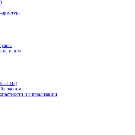
)
-арматура
ссуары
ства к ним
ПВ1,ПВ3)
аблюдения
опастности и сигнализации