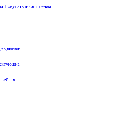
ом
Покупать по опт ценам
оразрядные
лектующие
арейках