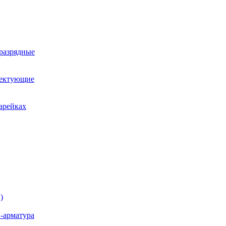
оразрядные
лектующие
арейках
)
-арматура