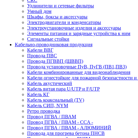
СКС
Удлинители и сетевые фильтры
Умный дом
Шкафы, боксы и аксессуары
Электродвигатели и конденсаторы
Электроустановочные изделия и аксессуары
Элементы питания и зарядные устройства к ним
Сигнальные стойки
Кабельно-проводниковая продукция
Кабели ВВГ
Провода ПВС
Провода ПГВВП (ШВВП)
Провода установочные ПуВ, ПуГВ (ПВ1,ПВ3)
Кабели комбинированные для видеонаблюдения
Кабели огнестойкие для пожарной безопастности и
Кабель акустический
Кабель витая пара U/UTP и F/UTP
Кабель КГ
Кабель коаксиальный (TV)
Кабель СИП, NYM
Ретро проводка
Провод ПГВА / ПВАМ
Провод ПГВА / ПВАМ - CCA -
Провод ПГВА / ПВАМ - АЛЮМИНИЙ
Провода для прогрева бетона ПНСВ