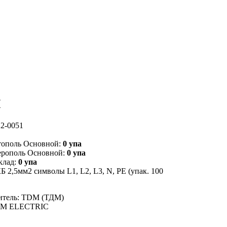
M
2-0051
тополь Основной:
0 упа
ерополь Основной:
0 упа
клад:
0 упа
 2,5мм2 символы L1, L2, L3, N, PE (упак. 100
итель: TDM (ТДМ)
DM ELECTRIC