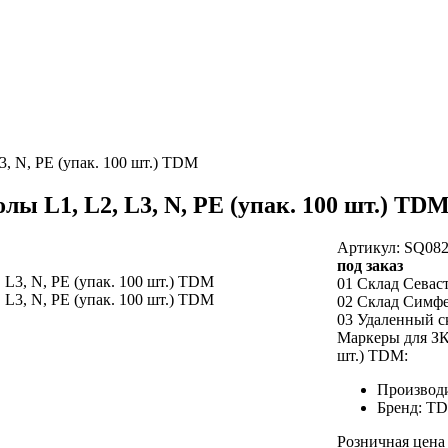
, N, PE (упак. 100 шт.) TDM
ы L1, L2, L3, N, PE (упак. 100 шт.) TD
Артикул: SQ082
под заказ
01 Склад Севас
02 Склад Симф
03 Удаленный с
Маркеры для ЗКБ
шт.) TDM:
Производ
Бренд: T
Розничная цена