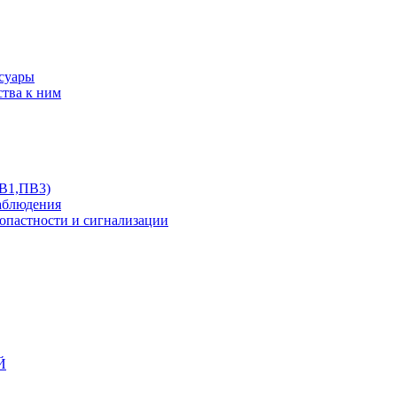
ссуары
ства к ним
ПВ1,ПВ3)
аблюдения
опастности и сигнализации
Й