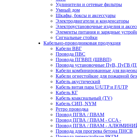
Удлинители и сетевые фильтры
Умный дом
Шкафы, боксы и аксессуары
Электродвигатели и конденсаторы
Электроустановочные изделия и аксе
Элементы питания и зарядные устрой
Сигнальные стойки
Кабельно-проводниковая продукция
Кабели ВВГ
Провода ПВС
Провода ПГВВП (ШВВП)
Провода установочные ПуВ, ПуГВ (
Кабели комбинированные для видеон
Кабели огнестойкие для пожарной без
Кабель акустический
Кабель витая пара U/UTP и F/UTP
Кабель КГ
Кабель коаксиальный (TV)
Кабель СИП, NYM
Ретро проводка
Провод ПГВА / ПВАМ
Провод ПГВА / ПВАМ - CCA -
Провод ПГВА / ПВАМ - АЛЮМИНИ
Провода для прогрева бетона ПНСВ
Провода термостойкие РКГМ