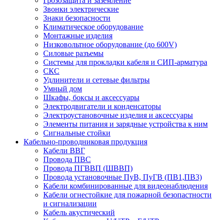
Грозозащита и заземление
Звонки электрические
Знаки безопасности
Климатическое оборудование
Монтажные изделия
Низковольтное оборудование (до 600V)
Силовые разъемы
Системы для прокладки кабеля и СИП-арматура
СКС
Удлинители и сетевые фильтры
Умный дом
Шкафы, боксы и аксессуары
Электродвигатели и конденсаторы
Электроустановочные изделия и аксессуары
Элементы питания и зарядные устройства к ним
Сигнальные стойки
Кабельно-проводниковая продукция
Кабели ВВГ
Провода ПВС
Провода ПГВВП (ШВВП)
Провода установочные ПуВ, ПуГВ (ПВ1,ПВ3)
Кабели комбинированные для видеонаблюдения
Кабели огнестойкие для пожарной безопастности
и сигнализации
Кабель акустический