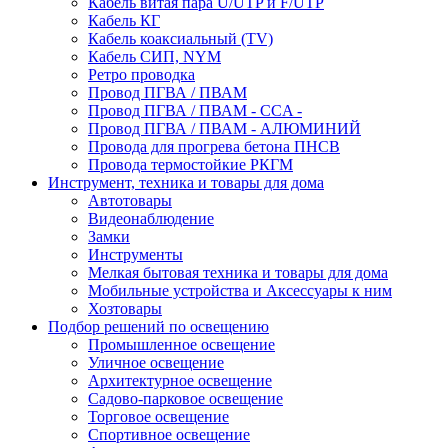
Кабель витая пара U/UTP и F/UTP
Кабель КГ
Кабель коаксиальный (TV)
Кабель СИП, NYM
Ретро проводка
Провод ПГВА / ПВАМ
Провод ПГВА / ПВАМ - CCA -
Провод ПГВА / ПВАМ - АЛЮМИНИЙ
Провода для прогрева бетона ПНСВ
Провода термостойкие РКГМ
Инструмент, техника и товары для дома
Автотовары
Видеонаблюдение
Замки
Инструменты
Мелкая бытовая техника и товары для дома
Мобильные устройства и Аксессуары к ним
Хозтовары
Подбор решений по освещению
Промышленное освещение
Уличное освещение
Архитектурное освещение
Садово-парковое освещение
Торговое освещение
Спортивное освещение