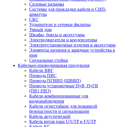
Силовые разъемы
Системы для прокладки кабеля и СИП-
арматура
СКС
Удлинители и сетевые фильтры
Умный дом
Шкафы, боксы и аксессуары
Электродвигатели и конденсаторы
Электроустановочные изделия и аксессуары
Элементы питания и зарядные устройства к
ним
Сигнальные стойки
Кабельно-проводниковая продукция
Кабели ВВГ
Провода ПВС
Провода ПГВВП (ШВВП)
Провода установочные ПуВ, ПуГВ
(ПВ1,ПВ3)
Кабели комбинированные для
видеонаблюдения
Кабели огнестойкие для пожарной
безопастности и сигнализации
Кабель акустический
Кабель витая пара U/UTP и F/UTP
Кабель КГ