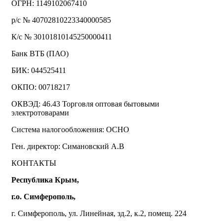
ОГРН: 1149102067410
р/с № 40702810223340000585
К/с № 30101810145250000411
Банк ВТБ (ПАО)
БИК: 044525411
ОКПО: 00718217
ОКВЭД: 46.43 Торговля оптовая бытовыми
электротоварами
Система налогообложения: ОСНО
Ген. директор: Симановский А.В
КОНТАКТЫ
Республика Крым,
г.о. Симферополь,
г. Симферополь, ул. Линейная, зд.2, к.2, помещ. 224