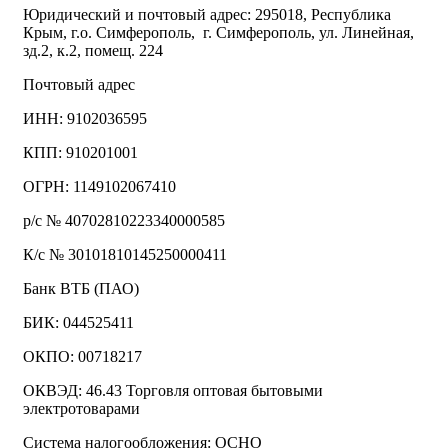
Юридический и почтовый адрес: 295018, Республика
Крым, г.о. Симферополь, г. Симферополь, ул. Линейная,
зд.2, к.2, помещ. 224
Почтовый адрес
ИНН: 9102036595
КПП: 910201001
ОГРН: 1149102067410
р/с № 40702810223340000585
К/с № 30101810145250000411
Банк ВТБ (ПАО)
БИК: 044525411
ОКПО: 00718217
ОКВЭД: 46.43 Торговля оптовая бытовыми
электротоварами
Система налогообложения: ОСНО