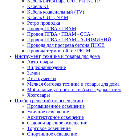
Кабель витая пара U/UTP и F/UTP
Кабель КГ
Кабель коаксиальный (TV)
Кабель СИП, NYM
Ретро проводка
Провод ПГВА / ПВАМ
Провод ПГВА / ПВАМ - CCA -
Провод ПГВА / ПВАМ - АЛЮМИНИЙ
Провода для прогрева бетона ПНСВ
Провода термостойкие РКГМ
Инструмент, техника и товары для дома
Автотовары
Видеонаблюдение
Замки
Инструменты
Мелкая бытовая техника и товары для дома
Мобильные устройства и Аксессуары к ним
Хозтовары
Подбор решений по освещению
Промышленное освещение
Уличное освещение
Архитектурное освещение
Садово-парковое освещение
Торговое освещение
Спортивное освещение