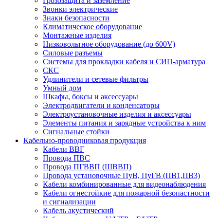
Грозозащита и заземление
Звонки электрические
Знаки безопасности
Климатическое оборудование
Монтажные изделия
Низковольтное оборудование (до 600V)
Силовые разъемы
Системы для прокладки кабеля и СИП-арматура
СКС
Удлинители и сетевые фильтры
Умный дом
Шкафы, боксы и аксессуары
Электродвигатели и конденсаторы
Электроустановочные изделия и аксессуары
Элементы питания и зарядные устройства к ним
Сигнальные стойки
Кабельно-проводниковая продукция
Кабели ВВГ
Провода ПВС
Провода ПГВВП (ШВВП)
Провода установочные ПуВ, ПуГВ (ПВ1,ПВ3)
Кабели комбинированные для видеонаблюдения
Кабели огнестойкие для пожарной безопастности
и сигнализации
Кабель акустический