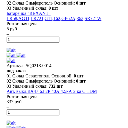
02 Склад Симферополь Основной:
0 шт
03 Удаленный склад:
0 шт
Батарейка "REXANT"
LR58,AG11,LR721,G11,162,GP62A,362,SR721W
Розничная цена
5 руб.
–
+
Артикул: SQ0218-0014
под заказ
01 Склад Севастополь Основной:
0 шт
02 Склад Симферополь Основной:
0 шт
03 Удаленный склад:
732 шт
Авт. выкл.ВА47-63 2Р 40А 4,5кА х-ка С TDM
Розничная цена
337 руб.
–
+