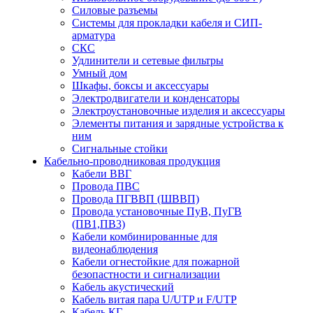
Силовые разъемы
Системы для прокладки кабеля и СИП-
арматура
СКС
Удлинители и сетевые фильтры
Умный дом
Шкафы, боксы и аксессуары
Электродвигатели и конденсаторы
Электроустановочные изделия и аксессуары
Элементы питания и зарядные устройства к
ним
Сигнальные стойки
Кабельно-проводниковая продукция
Кабели ВВГ
Провода ПВС
Провода ПГВВП (ШВВП)
Провода установочные ПуВ, ПуГВ
(ПВ1,ПВ3)
Кабели комбинированные для
видеонаблюдения
Кабели огнестойкие для пожарной
безопастности и сигнализации
Кабель акустический
Кабель витая пара U/UTP и F/UTP
Кабель КГ