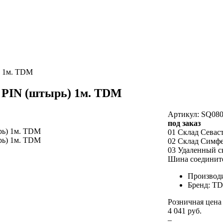
) 1м. TDM
 PIN (штырь) 1м. TDM
Артикул: SQ080
под заказ
01 Склад Севас
02 Склад Симф
03 Удаленный с
Шина соедините
Производ
Бренд: T
Розничная цена
4 041 руб.
–