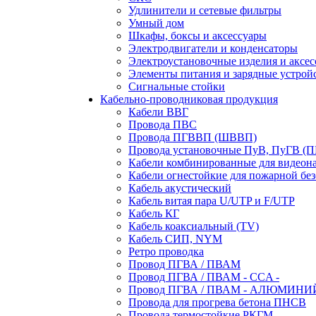
Удлинители и сетевые фильтры
Умный дом
Шкафы, боксы и аксессуары
Электродвигатели и конденсаторы
Электроустановочные изделия и аксе
Элементы питания и зарядные устрой
Сигнальные стойки
Кабельно-проводниковая продукция
Кабели ВВГ
Провода ПВС
Провода ПГВВП (ШВВП)
Провода установочные ПуВ, ПуГВ (
Кабели комбинированные для видеон
Кабели огнестойкие для пожарной без
Кабель акустический
Кабель витая пара U/UTP и F/UTP
Кабель КГ
Кабель коаксиальный (TV)
Кабель СИП, NYM
Ретро проводка
Провод ПГВА / ПВАМ
Провод ПГВА / ПВАМ - CCA -
Провод ПГВА / ПВАМ - АЛЮМИНИ
Провода для прогрева бетона ПНСВ
Провода термостойкие РКГМ