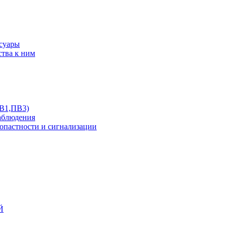
ссуары
ства к ним
ПВ1,ПВ3)
аблюдения
опастности и сигнализации
Й