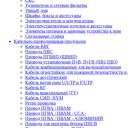
СКС
Удлинители и сетевые фильтры
Умный дом
Шкафы, боксы и аксессуары
Электродвигатели и конденсаторы
Электроустановочные изделия и аксессуары
Элементы питания и зарядные устройства к ним
Сигнальные стойки
Кабельно-проводниковая продукция
Кабели ВВГ
Провода ПВС
Провода ПГВВП (ШВВП)
Провода установочные ПуВ, ПуГВ (ПВ1,ПВ3)
Кабели комбинированные для видеонаблюдения
Кабели огнестойкие для пожарной безопастности и
Кабель акустический
Кабель витая пара U/UTP и F/UTP
Кабель КГ
Кабель коаксиальный (TV)
Кабель СИП, NYM
Ретро проводка
Провод ПГВА / ПВАМ
Провод ПГВА / ПВАМ - CCA -
Провод ПГВА / ПВАМ - АЛЮМИНИЙ
Провода для прогрева бетона ПНСВ