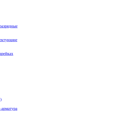
оразрядные
лектующие
арейках
)
-арматура