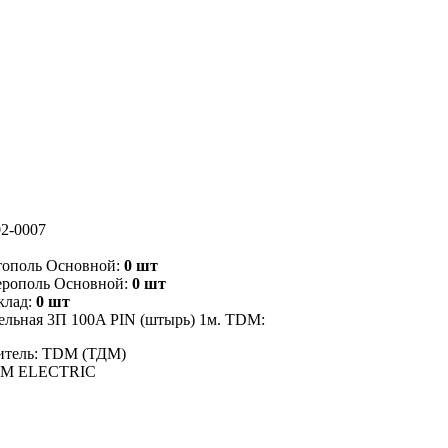
2-0007
тополь Основной:
0 шт
ерополь Основной:
0 шт
клад:
0 шт
льная 3П 100A PIN (штырь) 1м. TDM:
итель: TDM (ТДМ)
DM ELECTRIC