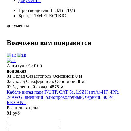
документы
Производитель
TDM (ТДМ)
Бренд
TDM ELECTRIC
документы
Возможно вам понравится
Артикул: 01-0165
под заказ
01 Склад Севастополь Основной:
0 м
02 Склад Симферополь Основной:
0 м
03 Удаленный склад:
4575 м
Кабель витая пара F/UTP, CAT 5e, LSZH нг(А)-HF, 4PR,
24AWG, внешний, однопроволочный, черный, 305м
REXANT
Розничная цена
81 руб.
–
+