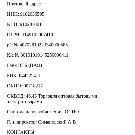
Почтовый адрес
ИНН: 9102036595
КПП: 910201001
ОГРН: 1149102067410
р/с № 40702810223340000585
К/с № 30101810145250000411
Банк ВТБ (ПАО)
БИК: 044525411
ОКПО: 00718217
ОКВЭД: 46.43 Торговля оптовая бытовыми
электротоварами
Система налогообложения: ОСНО
Ген. директор: Симановский А.В
КОНТАКТЫ