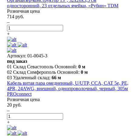
Органайзер-конструктор 13", 32х26х5,5 см
односторонний, 23 отдельных ячейки, «Рубин» TDM
Розничная цена
714 руб.
–
+
Артикул: 01-0045-3
под заказ
01 Склад Севастополь Основной:
0 м
02 Склад Симферополь Основной:
0 м
03 Удаленный склад:
66 м
Кабель витая пара омедненный, U/UTP, CCA, CAT 5e, PE,
4PR, 24AWG, внешний, однопроволочный, черный, 305м
PROconnect
Розничная цена
20 руб.
–
+