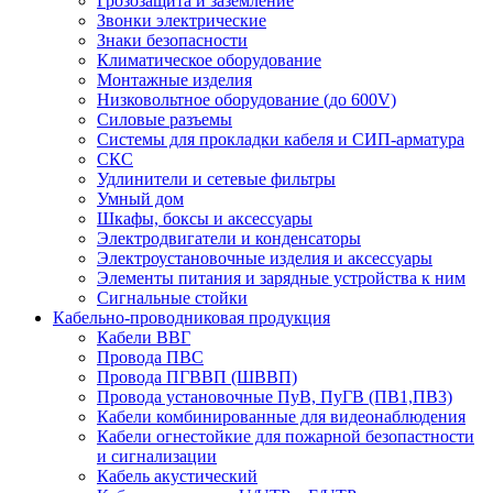
Грозозащита и заземление
Звонки электрические
Знаки безопасности
Климатическое оборудование
Монтажные изделия
Низковольтное оборудование (до 600V)
Силовые разъемы
Системы для прокладки кабеля и СИП-арматура
СКС
Удлинители и сетевые фильтры
Умный дом
Шкафы, боксы и аксессуары
Электродвигатели и конденсаторы
Электроустановочные изделия и аксессуары
Элементы питания и зарядные устройства к ним
Сигнальные стойки
Кабельно-проводниковая продукция
Кабели ВВГ
Провода ПВС
Провода ПГВВП (ШВВП)
Провода установочные ПуВ, ПуГВ (ПВ1,ПВ3)
Кабели комбинированные для видеонаблюдения
Кабели огнестойкие для пожарной безопастности
и сигнализации
Кабель акустический