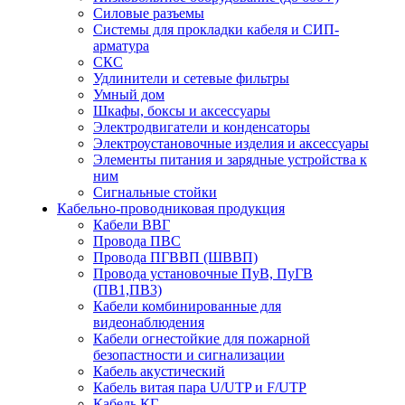
Силовые разъемы
Системы для прокладки кабеля и СИП-
арматура
СКС
Удлинители и сетевые фильтры
Умный дом
Шкафы, боксы и аксессуары
Электродвигатели и конденсаторы
Электроустановочные изделия и аксессуары
Элементы питания и зарядные устройства к
ним
Сигнальные стойки
Кабельно-проводниковая продукция
Кабели ВВГ
Провода ПВС
Провода ПГВВП (ШВВП)
Провода установочные ПуВ, ПуГВ
(ПВ1,ПВ3)
Кабели комбинированные для
видеонаблюдения
Кабели огнестойкие для пожарной
безопастности и сигнализации
Кабель акустический
Кабель витая пара U/UTP и F/UTP
Кабель КГ