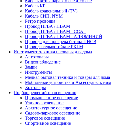
Кабель витая пара U/UTP и F/UTP
Кабель КГ
Кабель коаксиальный (TV)
Кабель СИП, NYM
Ретро проводка
Провод ПГВА / ПВАМ
Провод ПГВА / ПВАМ - CCA -
Провод ПГВА / ПВАМ - АЛЮМИНИЙ
Провода для прогрева бетона ПНСВ
Провода термостойкие РКГМ
Инструмент, техника и товары для дома
Автотовары
Видеонаблюдение
Замки
Инструменты
Мелкая бытовая техника и товары для дома
Мобильные устройства и Аксессуары к ним
Хозтовары
Подбор решений по освещению
Промышленное освещение
Уличное освещение
Архитектурное освещение
Садово-парковое освещение
Торговое освещение
Спортивное освещение