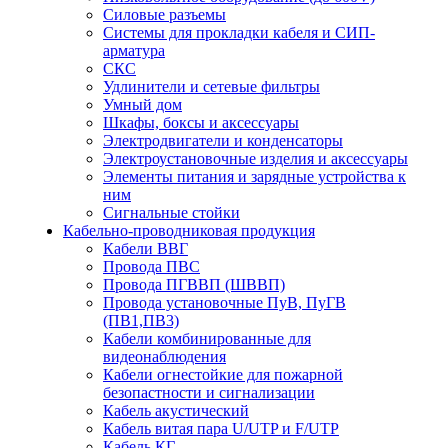
Силовые разъемы
Системы для прокладки кабеля и СИП-
арматура
СКС
Удлинители и сетевые фильтры
Умный дом
Шкафы, боксы и аксессуары
Электродвигатели и конденсаторы
Электроустановочные изделия и аксессуары
Элементы питания и зарядные устройства к
ним
Сигнальные стойки
Кабельно-проводниковая продукция
Кабели ВВГ
Провода ПВС
Провода ПГВВП (ШВВП)
Провода установочные ПуВ, ПуГВ
(ПВ1,ПВ3)
Кабели комбинированные для
видеонаблюдения
Кабели огнестойкие для пожарной
безопастности и сигнализации
Кабель акустический
Кабель витая пара U/UTP и F/UTP
Кабель КГ