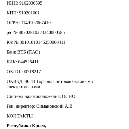
ИНН: 9102036595
КПП: 910201001
ОГРН: 1149102067410
р/с № 40702810223340000585
К/с № 30101810145250000411
Банк ВТБ (ПАО)
БИК: 044525411
ОКПО: 00718217
ОКВЭД: 46.43 Торговля оптовая бытовыми
электротоварами
Система налогообложения: ОСНО
Ген. директор: Симановский А.В
КОНТАКТЫ
Республика Крым,