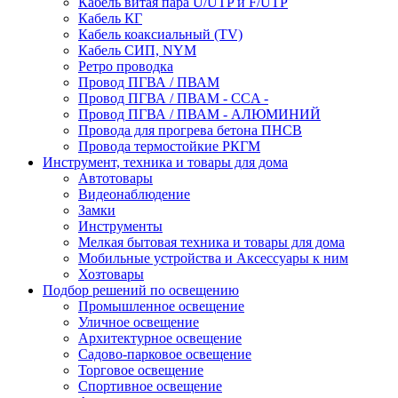
Кабель витая пара U/UTP и F/UTP
Кабель КГ
Кабель коаксиальный (TV)
Кабель СИП, NYM
Ретро проводка
Провод ПГВА / ПВАМ
Провод ПГВА / ПВАМ - CCA -
Провод ПГВА / ПВАМ - АЛЮМИНИЙ
Провода для прогрева бетона ПНСВ
Провода термостойкие РКГМ
Инструмент, техника и товары для дома
Автотовары
Видеонаблюдение
Замки
Инструменты
Мелкая бытовая техника и товары для дома
Мобильные устройства и Аксессуары к ним
Хозтовары
Подбор решений по освещению
Промышленное освещение
Уличное освещение
Архитектурное освещение
Садово-парковое освещение
Торговое освещение
Спортивное освещение