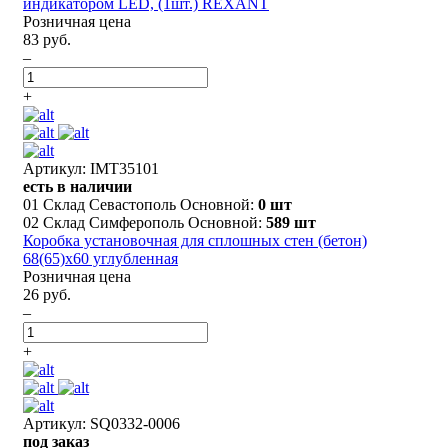
индикатором LED, (1шт.) REXANT
Розничная цена
83 руб.
–
+
Артикул: IMT35101
есть в наличии
01 Склад Севастополь Основной:
0 шт
02 Склад Симферополь Основной:
589 шт
Коробка установочная для сплошных стен (бетон)
68(65)х60 углубленная
Розничная цена
26 руб.
–
+
Артикул: SQ0332-0006
под заказ