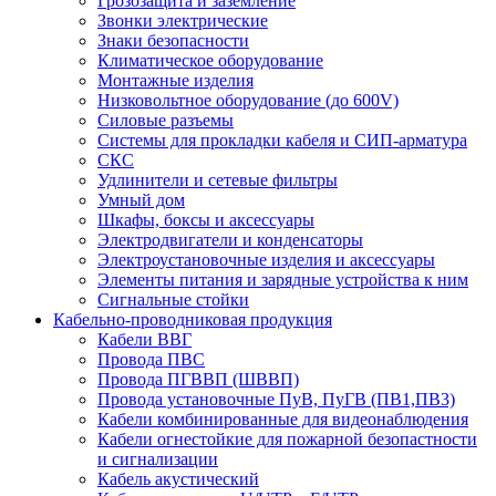
Грозозащита и заземление
Звонки электрические
Знаки безопасности
Климатическое оборудование
Монтажные изделия
Низковольтное оборудование (до 600V)
Силовые разъемы
Системы для прокладки кабеля и СИП-арматура
СКС
Удлинители и сетевые фильтры
Умный дом
Шкафы, боксы и аксессуары
Электродвигатели и конденсаторы
Электроустановочные изделия и аксессуары
Элементы питания и зарядные устройства к ним
Сигнальные стойки
Кабельно-проводниковая продукция
Кабели ВВГ
Провода ПВС
Провода ПГВВП (ШВВП)
Провода установочные ПуВ, ПуГВ (ПВ1,ПВ3)
Кабели комбинированные для видеонаблюдения
Кабели огнестойкие для пожарной безопастности
и сигнализации
Кабель акустический