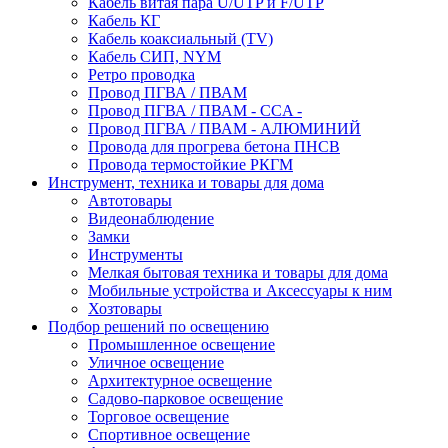
Кабель витая пара U/UTP и F/UTP
Кабель КГ
Кабель коаксиальный (TV)
Кабель СИП, NYM
Ретро проводка
Провод ПГВА / ПВАМ
Провод ПГВА / ПВАМ - CCA -
Провод ПГВА / ПВАМ - АЛЮМИНИЙ
Провода для прогрева бетона ПНСВ
Провода термостойкие РКГМ
Инструмент, техника и товары для дома
Автотовары
Видеонаблюдение
Замки
Инструменты
Мелкая бытовая техника и товары для дома
Мобильные устройства и Аксессуары к ним
Хозтовары
Подбор решений по освещению
Промышленное освещение
Уличное освещение
Архитектурное освещение
Садово-парковое освещение
Торговое освещение
Спортивное освещение