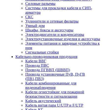
Силовые разъемы
Системы для прокладки кабеля и СИП-
арматура
СКС
Удлинители и сетевые фильтры
Умный дом
Шкафы, боксы и аксессуары
Электродвигатели и конденсаторы
Электроустановочные изделия и аксессуары
Элементы питания и зарядные устройства к
ним
Сигнальные стойки
Кабельно-проводниковая продукция
Кабели ВВГ
Провода ПВС
Провода ПГВВП (ШВВП)
Провода установочные ПуВ, ПуГВ
(ПВ1,ПВ3)
Кабели комбинированные для
видеонаблюдения
Кабели огнестойкие для пожарной
безопастности и сигнализации
Кабель акустический
Кабель витая пара U/UTP и F/UTP
Кабель КГ