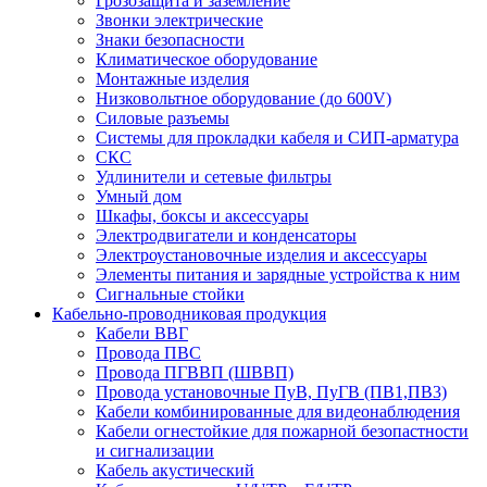
Грозозащита и заземление
Звонки электрические
Знаки безопасности
Климатическое оборудование
Монтажные изделия
Низковольтное оборудование (до 600V)
Силовые разъемы
Системы для прокладки кабеля и СИП-арматура
СКС
Удлинители и сетевые фильтры
Умный дом
Шкафы, боксы и аксессуары
Электродвигатели и конденсаторы
Электроустановочные изделия и аксессуары
Элементы питания и зарядные устройства к ним
Сигнальные стойки
Кабельно-проводниковая продукция
Кабели ВВГ
Провода ПВС
Провода ПГВВП (ШВВП)
Провода установочные ПуВ, ПуГВ (ПВ1,ПВ3)
Кабели комбинированные для видеонаблюдения
Кабели огнестойкие для пожарной безопастности
и сигнализации
Кабель акустический