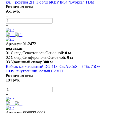
кл. + розетка 2П+З с з/ш БКВР IP54 "Вуокса" TDM
Розничная цена
951 руб.
–
+
Артикул: 01-2472
под заказ
01 Склад Севастополь Основной:
0 м
02 Склад Симферополь Основной:
0 м
03 Удаленный склад:
300 м
Кабель коаксиальный DG-113, Cu/Al/CuSn, 75%, 75Ом,
100м, внутренний, белый CAVEL
Розничная цена
184 руб.
–
+
Артикул: SQ0823-0003