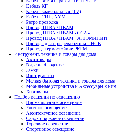
Кабель витая пара U/UTP и F/UTP
Кабель КГ
Кабель коаксиальный (TV)
Кабель СИП, NYM
Ретро проводка
Провод ПГВА / ПВАМ
Провод ПГВА / ПВАМ - CCA -
Провод ПГВА / ПВАМ - АЛЮМИНИЙ
Провода для прогрева бетона ПНСВ
Провода термостойкие РКГМ
Инструмент, техника и товары для дома
Автотовары
Видеонаблюдение
Замки
Инструменты
Мелкая бытовая техника и товары для дома
Мобильные устройства и Аксессуары к ним
Хозтовары
Подбор решений по освещению
Промышленное освещение
Уличное освещение
Архитектурное освещение
Садово-парковое освещение
Торговое освещение
Спортивное освещение