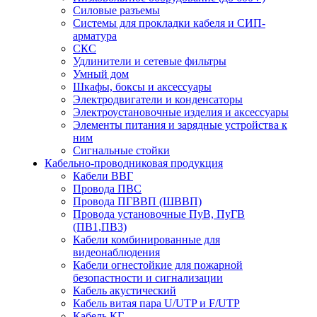
Силовые разъемы
Системы для прокладки кабеля и СИП-
арматура
СКС
Удлинители и сетевые фильтры
Умный дом
Шкафы, боксы и аксессуары
Электродвигатели и конденсаторы
Электроустановочные изделия и аксессуары
Элементы питания и зарядные устройства к
ним
Сигнальные стойки
Кабельно-проводниковая продукция
Кабели ВВГ
Провода ПВС
Провода ПГВВП (ШВВП)
Провода установочные ПуВ, ПуГВ
(ПВ1,ПВ3)
Кабели комбинированные для
видеонаблюдения
Кабели огнестойкие для пожарной
безопастности и сигнализации
Кабель акустический
Кабель витая пара U/UTP и F/UTP
Кабель КГ