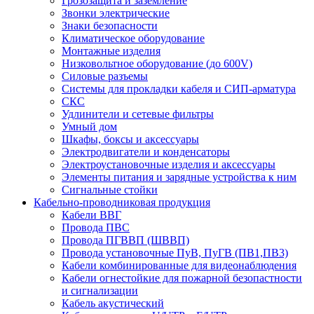
Грозозащита и заземление
Звонки электрические
Знаки безопасности
Климатическое оборудование
Монтажные изделия
Низковольтное оборудование (до 600V)
Силовые разъемы
Системы для прокладки кабеля и СИП-арматура
СКС
Удлинители и сетевые фильтры
Умный дом
Шкафы, боксы и аксессуары
Электродвигатели и конденсаторы
Электроустановочные изделия и аксессуары
Элементы питания и зарядные устройства к ним
Сигнальные стойки
Кабельно-проводниковая продукция
Кабели ВВГ
Провода ПВС
Провода ПГВВП (ШВВП)
Провода установочные ПуВ, ПуГВ (ПВ1,ПВ3)
Кабели комбинированные для видеонаблюдения
Кабели огнестойкие для пожарной безопастности
и сигнализации
Кабель акустический