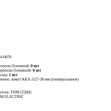
4-0070
тополь Основной:
0 шт
ерополь Основной:
0 шт
клад:
1 шт
ление, хомут ККХ-3/27-38 мм (универсальное)
итель: TDM (ТДМ)
DM ELECTRIC