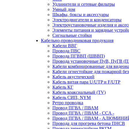
Удлинители и сетевые фильтры
Умный дом
Шкафы, боксы и аксессуары
Электродвигатели и конденсаторы
Электроустановочные изделия и аксе
Элементы питания и зарядные устрой
Сигнальные стойки
Кабельно-проводниковая продукция
Кабели ВВГ
Провода ПВС
Провода ПГВВП (ШВВП)
Провода установочные ПуВ, ПуГВ (
Кабели комбинированные для видеон
Кабели огнестойкие для пожарной без
Кабель акустический
Кабель витая пара U/UTP и F/UTP
Кабель КГ
Кабель коаксиальный (TV)
Кабель СИП, NYM
Ретро проводка
Провод ПГВА / ПВАМ
Провод ПГВА / ПВАМ - CCA -
Провод ПГВА / ПВАМ - АЛЮМИНИ
Провода для прогрева бетона ПНСВ
Провода термостойкие РКГМ