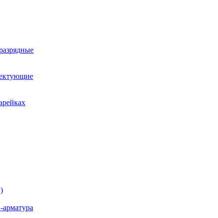
оразрядные
лектующие
арейках
)
-арматура