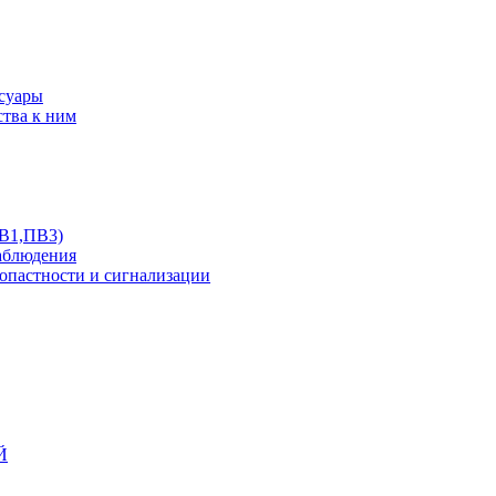
ссуары
ства к ним
ПВ1,ПВ3)
аблюдения
опастности и сигнализации
Й