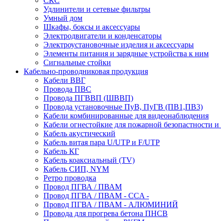
СКС
Удлинители и сетевые фильтры
Умный дом
Шкафы, боксы и аксессуары
Электродвигатели и конденсаторы
Электроустановочные изделия и аксессуары
Элементы питания и зарядные устройства к ним
Сигнальные стойки
Кабельно-проводниковая продукция
Кабели ВВГ
Провода ПВС
Провода ПГВВП (ШВВП)
Провода установочные ПуВ, ПуГВ (ПВ1,ПВ3)
Кабели комбинированные для видеонаблюдения
Кабели огнестойкие для пожарной безопастности и
Кабель акустический
Кабель витая пара U/UTP и F/UTP
Кабель КГ
Кабель коаксиальный (TV)
Кабель СИП, NYM
Ретро проводка
Провод ПГВА / ПВАМ
Провод ПГВА / ПВАМ - CCA -
Провод ПГВА / ПВАМ - АЛЮМИНИЙ
Провода для прогрева бетона ПНСВ