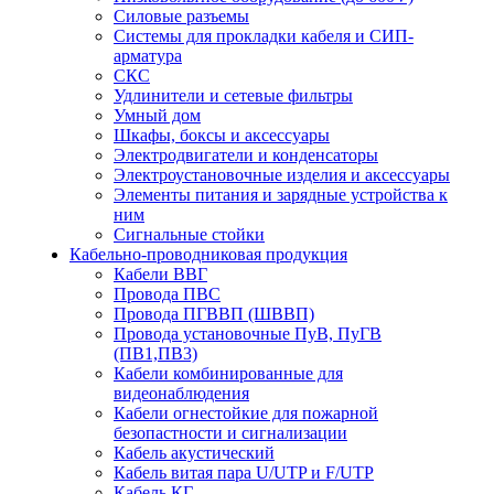
Силовые разъемы
Системы для прокладки кабеля и СИП-
арматура
СКС
Удлинители и сетевые фильтры
Умный дом
Шкафы, боксы и аксессуары
Электродвигатели и конденсаторы
Электроустановочные изделия и аксессуары
Элементы питания и зарядные устройства к
ним
Сигнальные стойки
Кабельно-проводниковая продукция
Кабели ВВГ
Провода ПВС
Провода ПГВВП (ШВВП)
Провода установочные ПуВ, ПуГВ
(ПВ1,ПВ3)
Кабели комбинированные для
видеонаблюдения
Кабели огнестойкие для пожарной
безопастности и сигнализации
Кабель акустический
Кабель витая пара U/UTP и F/UTP
Кабель КГ