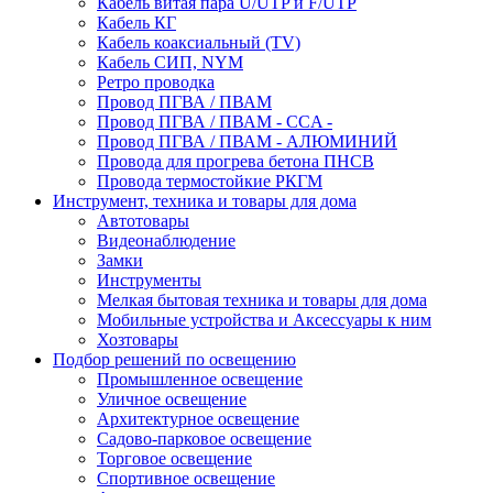
Кабель витая пара U/UTP и F/UTP
Кабель КГ
Кабель коаксиальный (TV)
Кабель СИП, NYM
Ретро проводка
Провод ПГВА / ПВАМ
Провод ПГВА / ПВАМ - CCA -
Провод ПГВА / ПВАМ - АЛЮМИНИЙ
Провода для прогрева бетона ПНСВ
Провода термостойкие РКГМ
Инструмент, техника и товары для дома
Автотовары
Видеонаблюдение
Замки
Инструменты
Мелкая бытовая техника и товары для дома
Мобильные устройства и Аксессуары к ним
Хозтовары
Подбор решений по освещению
Промышленное освещение
Уличное освещение
Архитектурное освещение
Садово-парковое освещение
Торговое освещение
Спортивное освещение