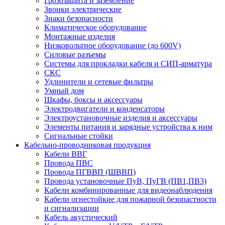
Грозозащита и заземление
Звонки электрические
Знаки безопасности
Климатическое оборудование
Монтажные изделия
Низковольтное оборудование (до 600V)
Силовые разъемы
Системы для прокладки кабеля и СИП-арматура
СКС
Удлинители и сетевые фильтры
Умный дом
Шкафы, боксы и аксессуары
Электродвигатели и конденсаторы
Электроустановочные изделия и аксессуары
Элементы питания и зарядные устройства к ним
Сигнальные стойки
Кабельно-проводниковая продукция
Кабели ВВГ
Провода ПВС
Провода ПГВВП (ШВВП)
Провода установочные ПуВ, ПуГВ (ПВ1,ПВ3)
Кабели комбинированные для видеонаблюдения
Кабели огнестойкие для пожарной безопастности
и сигнализации
Кабель акустический